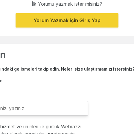
İlk Yorumu yazmak ister misiniz?
Yorum Yazmak için Giriş Yap
ndaki gelişmeleri takip edin. Neleri size ulaştırmamızı istersiniz
en
hizmet ve ürünleri ile günlük Webrazzi
lişkin olarak epostalar göndermesini