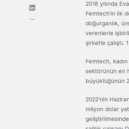
2018 yılında Eva
Femtech'in ilk 
doğurganlık, üre
verenlerle işbir
şirketle çalıştı
Femtech, kadın i
sektörünün en h
büyüklüğünün 202
2022'nin Haziran
milyon dolar yat
geliştirilmesinde
sağlık çalışanı 