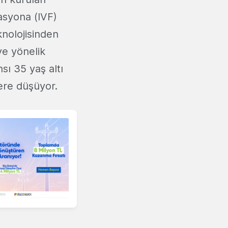
zasyona (IVF)
knolojisinden
ye yönelik
sı 35 yaş altı
lere düşüyor.