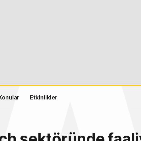
Konular
Etkinlikler
h sektöründe faali