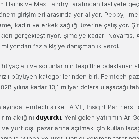
n Harris ve Max Landry tarafından faaliyete geçir
dönem girişimleri arasında yer alıyor. Peppy, m
me, kadın ve erkek sağlığı üzerine çalışıyor. Şir
likleri gerçekleştiriyor. Şimdiye kadar Novartis, 
. 1 milyondan fazla kişiye danışmanlık verdi.
htiyaçları ve sorunlarının tespitine odaklanan ala
ızlı büyüyen kategorilerinden biri. Femtech paz
8 yılına kadar 10,1 milyar dolara ulaşacağı tah
 ayında femtech şirketi AiVF, Insight Partners li
ırım aldığını
duyurdu
. Yeni gelen yatırımın Ar-Ge
 ve yurt dışı pazarlarına açılmak için kullanılacağ
Daniella Gilboa ve Prof. Daniel Seidman tarafınd