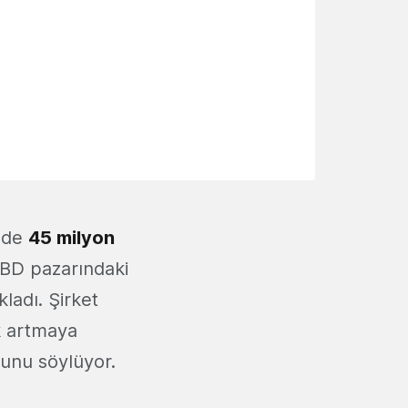
inde
45 milyon
 ABD pazarındaki
kladı. Şirket
k artmaya
ğunu söylüyor.