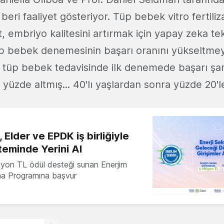
 beri faaliyet gösteriyor. Tüp bebek vitro fertili
, embriyo kalitesini artırmak için yapay zeka te
üp bebek denemesinin başarı oranını yükseltme
ü tüp bebek tedavisinde ilk denemede başarı şan
yüzde altmış... 40'lı yaşlardan sonra yüzde 20'
 Elder ve EPDK iş birliğiyle
teminde Yerini Al
milyon TL ödül desteği sunan Enerjim
ma Programına başvur