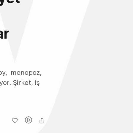
ar
eppy, menopoz,
or. Şirket, iş