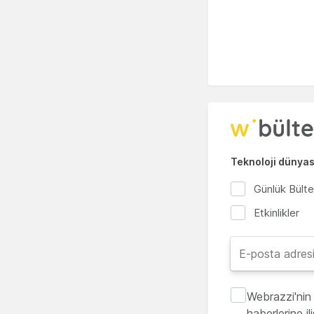
Teknoloji dünyası
Günlük Bült
Etkinlikler
Webrazzi'nin 
haberlerine i