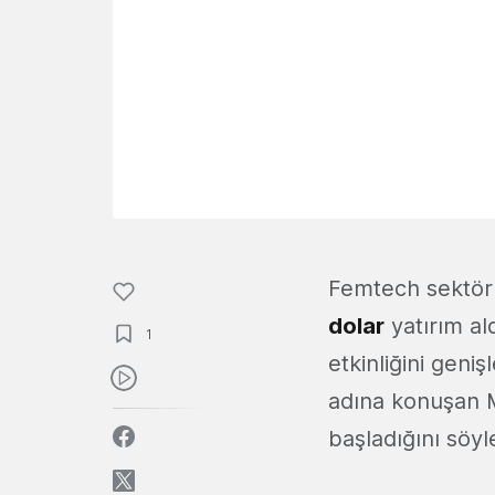
Femtech sektör
dolar
yatırım ald
1
etkinliğini geniş
adına konuşan M
başladığını söy