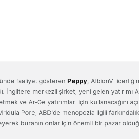
ünde faaliyet gösteren
Peppy
, AlbionV liderliğ
ı. İngiltere merkezli şirket, yeni gelen yatırımı
letmek ve Ar-Ge yatırımları için kullanacağını açı
ridula Pore, ABD'de menopozla ilgili farkındalı
leyerek buranın onlar için önemli bir pazar oldu