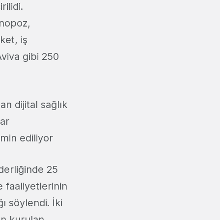
ilidi.
enopoz,
ket, iş
Aviva gibi 250
n dijital sağlık
ar
min ediliyor
derliğinde 25
 faaliyetlerinin
ı söylendi. İki
an kurulan