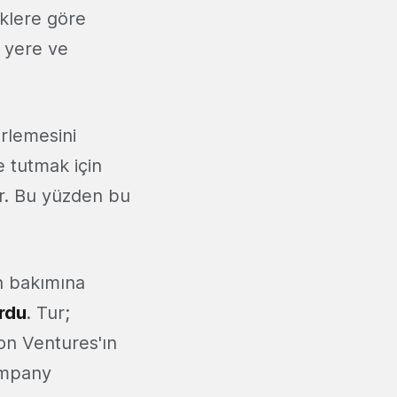
eklere göre
 yere ve
erlemesini
 tutmak için
r. Bu yüzden bu
n bakımına
rdu
. Tur;
on Ventures'ın
Company