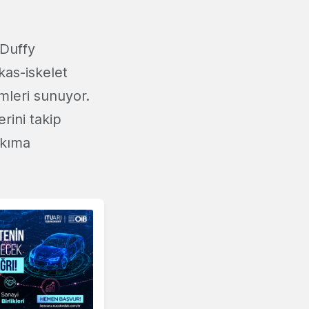
 Duffy
kas-iskelet
emleri sunuyor.
rini takip
akıma