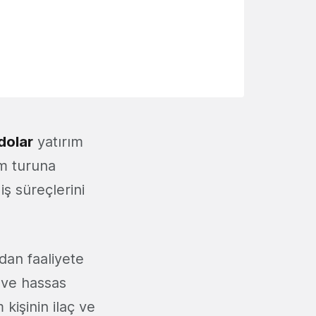
dolar
yatırım
rım turuna
iş süreçlerini
dan faaliyete
e ve hassas
işinin ilaç ve