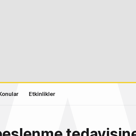
Konular
Etkinlikler
beslenme tedavisin