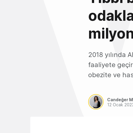
odakl
milyon
2018 yılında 
faaliyete geçir
obezite ve ha
Candeğer M
12 Ocak 202