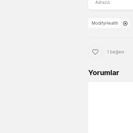
Adrazzi
ModifyHealth
1 beğeni
Yorumlar