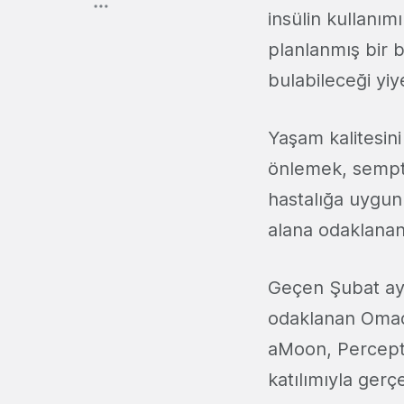
insülin kullanı
planlanmış bir 
bulabileceği yiy
Yaşam kalitesini
önlemek, sempto
hastalığa uygu
alana odaklanan 
Geçen Şubat ayı
odaklanan Omada
aMoon, Percepti
katılımıyla ger