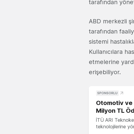
tarafından yöneti
ABD merkezli şi
tarafından faali
sistemi hastalıkl
Kullanıcılara ha
etmelerine yard
erişebiliyor.
SPONSORLU
Otomotiv ve M
Milyon TL Öd
İTÜ ARI Teknokent
teknolojilerine y