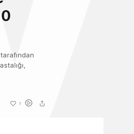
10
 tarafından
astalığı,
1