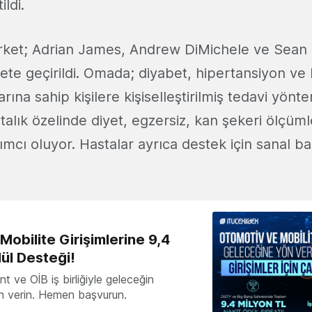
ldi.
rket; Adrian James, Andrew DiMichele ve Sean
yete geçirildi. Omada; diyabet, hipertansiyon ve 
arına sahip kişilere kişiselleştirilmiş tedavi yönt
stalık özelinde diyet, egzersiz, kan şekeri ölçümle
ımcı oluyor. Hastalar ayrıca destek için sanal b
obilite Girişimlerine 9,4
ül Desteği!
 ve OİB iş birliğiyle geleceğin
ön verin. Hemen başvurun.