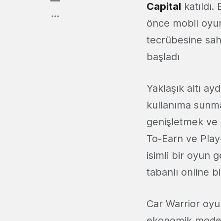
Capital
katıldı.
önce mobil oyun
tecrübesine sah
başladı
Yaklaşık altı ayd
kullanıma sunmay
genişletmek ve o
To-Earn ve Play
isimli bir oyun 
tabanlı online 
Car Warrior oyun
ekonomik modeld