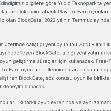
 Edindiğimiz bilgilere göre Yıldız Teknopark’ta ye
lar ve blokchain tabanlı Play-To-Earn oyunları 
ip olan BlockGate, 2022 yılının Temmuz ayında f
ır üzerinde çalıştığı yeni oyununu 2023 yılının ik
ı hedefleyen BlockGate, aldığı yeni yatırımı ise
yun geliştirme süreçleri için kullanacak. Free-
-To-Earn oyun modellerinin bir arada sunulduğ
geliştiren BlockGate, söz konusu oyun ile birlikt
bir deneyim sunacak.
cuları, iki farklı oyun evreninde ve aynı zamanda
e arabalar ve zorlu haritalarda rakiplerine ka