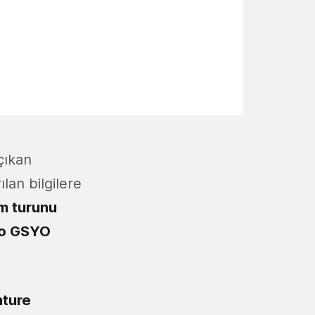
çıkan
lan bilgilere
ım turunu
no GSYO
nture