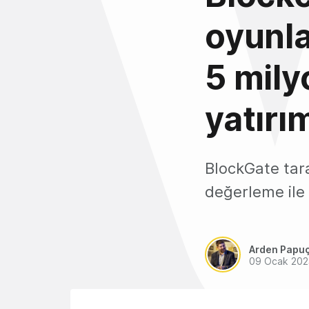
oyunla
5 mily
yatırım
BlockGate tara
değerleme ile
Arden Papu
09 Ocak 202