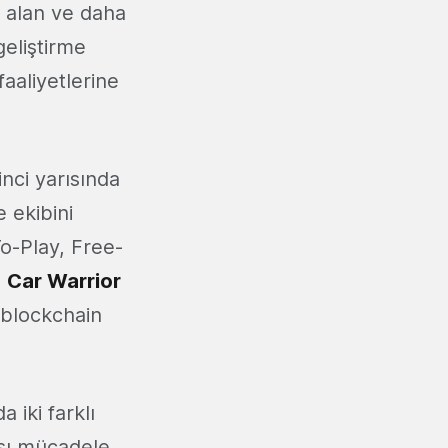
r alan ve daha
geliştirme
aaliyetlerine
inci yarısında
 ekibini
To-Play, Free-
u
Car Warrior
e blockchain
 iki farklı
rşı mücadele