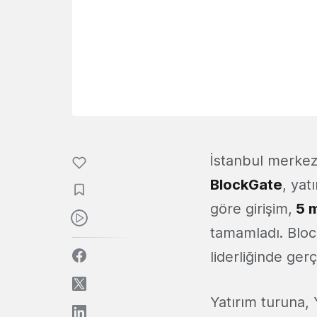
İstanbul merkezl
BlockGate
, yat
göre girişim,
5 m
tamamladı. Bloc
liderliğinde gerç
Yatırım turuna,