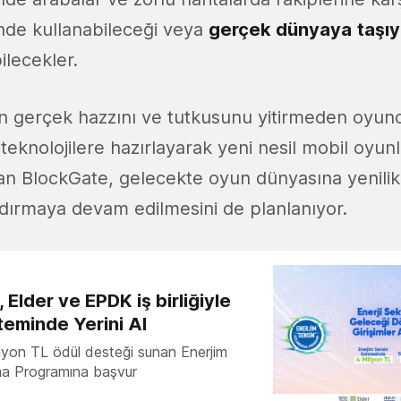
nde kullanabileceği veya
gerçek
dünyaya
taşı
lecekler.
gerçek hazzını ve tutkusunu yitirmeden oyunc
 teknolojilere hazırlayarak yeni nesil mobil oyun
n BlockGate, gelecekte oyun dünyasına yenilik
dırmaya devam edilmesini de planlanıyor.
 Elder ve EPDK iş birliğiyle
teminde Yerini Al
milyon TL ödül desteği sunan Enerjim
ma Programına başvur