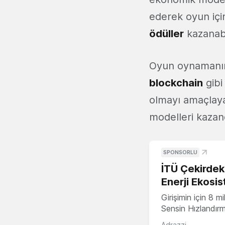
ederek oyun içi
ödüller
kazanabi
Oyun oynamanın 
blockchain
gibi
olmayı amaçlaya
modelleri kazan
SPONSORLU
İTÜ Çekirdek,
Enerji Ekosis
Girişimin için 8 
Sensin Hızlandır
Adrazzi