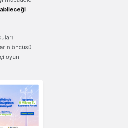
yabileceği
uları
ların öncüsü
çi oyun