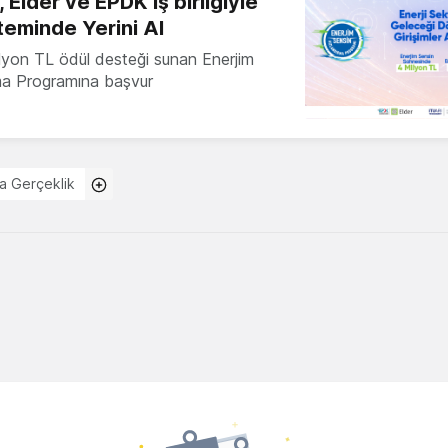
 Elder ve EPDK iş birliğiyle
teminde Yerini Al
milyon TL ödül desteği sunan Enerjim
ma Programına başvur
a Gerçeklik