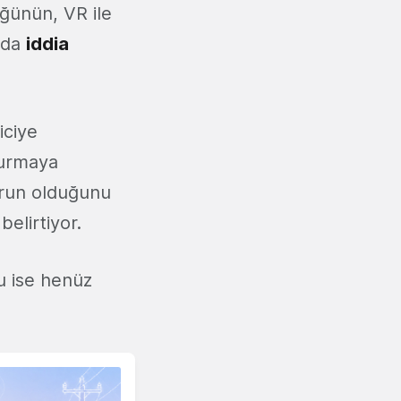
üğünün, VR ile
ı da
iddia
iciye
turmaya
orun olduğunu
belirtiyor.
u ise henüz