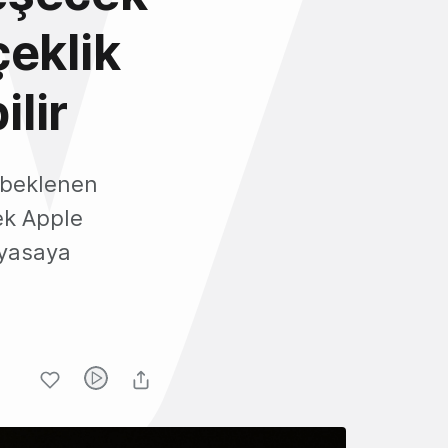
eklik
lir
 beklenen
ek Apple
yasaya