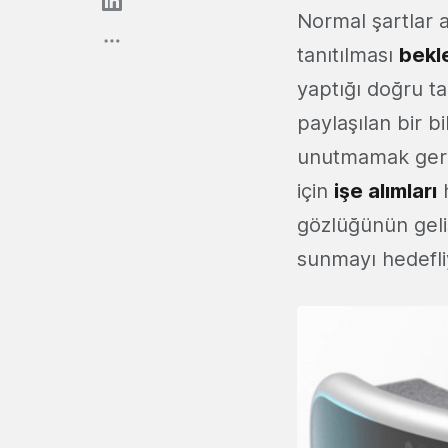
Normal şartlar 
tanıtılması
bekl
yaptığı doğru ta
paylaşılan bir b
unutmamak gerek
için
işe alımları
h
gözlüğünün geli
sunmayı hedefli