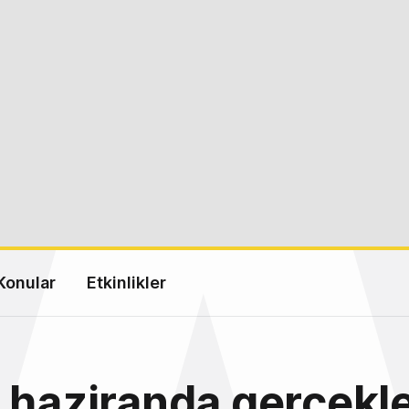
Konular
Etkinlikler
 haziranda gerçekl