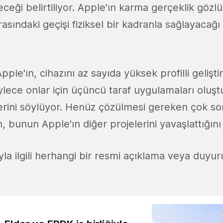
eceği belirtiliyor. Apple'ın karma gerçeklik gözl
sındaki geçişi fiziksel bir kadranla sağlayacağ
le'ın, cihazını az sayıda yüksek profilli geliştir
öylece onlar için üçüncü taraf uygulamaları oluş
erini söylüyor. Henüz çözülmesi gereken çok s
 bunun Apple'ın diğer projelerini yavaşlattığını 
la ilgili herhangi bir resmi açıklama veya duyur