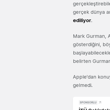
gerçekleştirebil
gerçek dünya ara
ediliyor
.
Mark Gurman, App
gösterdiğini, b
başlayabilecekl
belirten Gurman,
Apple'dan konuy
gelmedi.
SPONSORLU