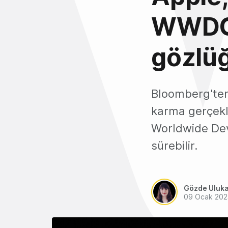
WWDC 
gözlüğ
Bloomberg'ten
karma gerçekl
Worldwide De
sürebilir.
Gözde Uluk
09 Ocak 202