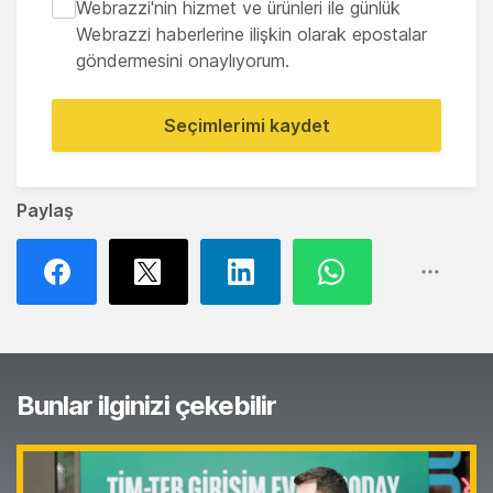
Webrazzi'nin hizmet ve ürünleri ile günlük
Webrazzi haberlerine ilişkin olarak epostalar
göndermesini onaylıyorum.
Seçimlerimi kaydet
Paylaş
Bunlar ilginizi çekebilir