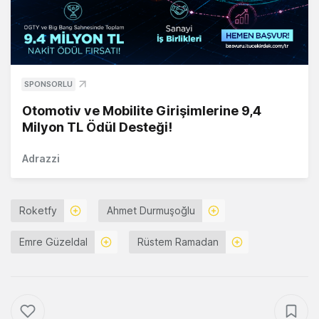
SPONSORLU
Otomotiv ve Mobilite Girişimlerine 9,4
Milyon TL Ödül Desteği!
Adrazzi
Roketfy
Ahmet Durmuşoğlu
Emre Güzeldal
Rüstem Ramadan