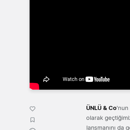
ÜNLÜ & Co
'nun
olarak geçtiğim
lansmanını da ge