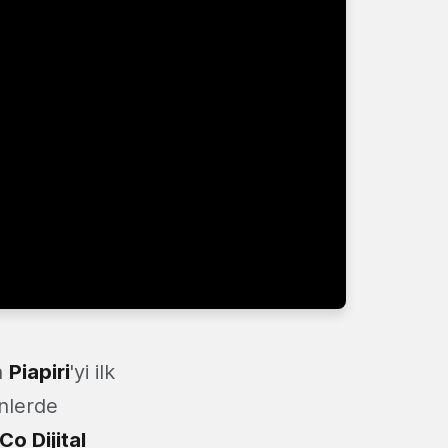
n
Piapiri
'yi ilk
ünlerde
o Dijital