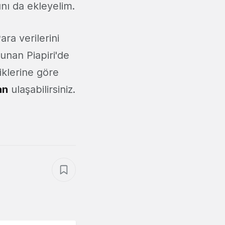
ını da ekleyelim.
ra verilerini
sunan Piapiri'de
liklerine göre
an
ulaşabilirsiniz.