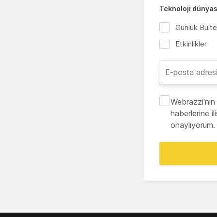
Teknoloji dünyası
Günlük Bült
Etkinlikler
Webrazzi'nin 
haberlerine i
onaylıyorum.