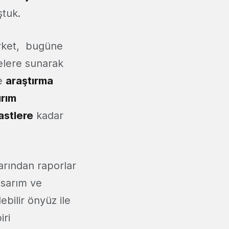
ştuk.
şirket, bugüne
lelere sunarak
de
araştırma
ırım
astlere
kadar
larından raporlar
tasarım ve
lebilir önyüz ile
iri