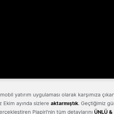
 mobil yatırım uygulaması olarak karşımıza çıka
iz Ekim ayında sizlere
aktarmıştık
. Geçtiğimiz g
rçekleştiren Piapiri'nin tüm detaylarını
ÜNLÜ & C