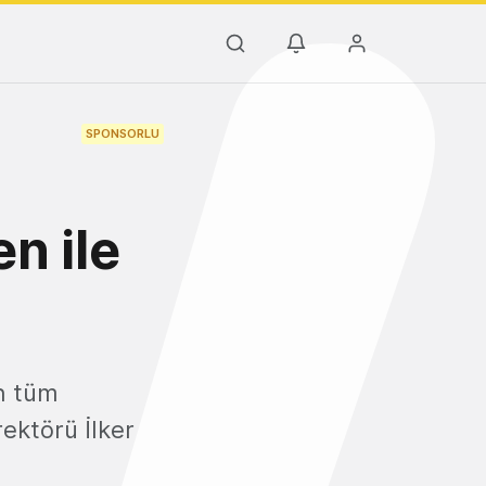
SPONSORLU
en ile
in tüm
rektörü İlker