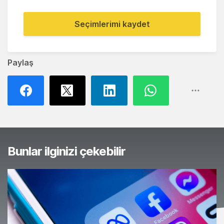
Seçimlerimi kaydet
Paylaş
Bunlar ilginizi çekebilir