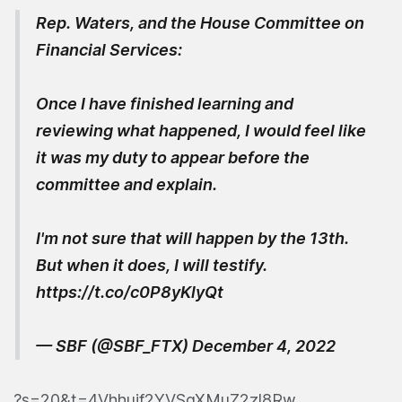
Rep. Waters, and the House Committee on
Financial Services:
Once I have finished learning and
reviewing what happened, I would feel like
it was my duty to appear before the
committee and explain.
I'm not sure that will happen by the 13th.
But when it does, I will testify.
https://t.co/c0P8yKlyQt
— SBF (@SBF_FTX)
December 4, 2022
?s=20&t=4Vhhujf2YVSqXMuZ2zl8Rw