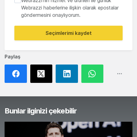
Webrazzi'nin hizmet ve ürünleri ile günlük
Webrazzi haberlerine ilişkin olarak epostalar
göndermesini onaylıyorum.
Seçimlerimi kaydet
Paylaş
Bunlar ilginizi çekebilir