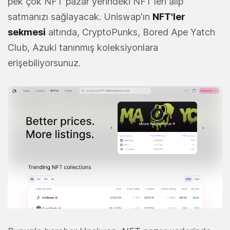
pek çok NFT pazar yerindeki NFT'leri alıp
satmanızı sağlayacak. Uniswap'ın
NFT'ler
sekmesi
altında, CryptoPunks, Bored Ape Yatch
Club, Azuki tanınmış koleksiyonlara
erişebiliyorsunuz.