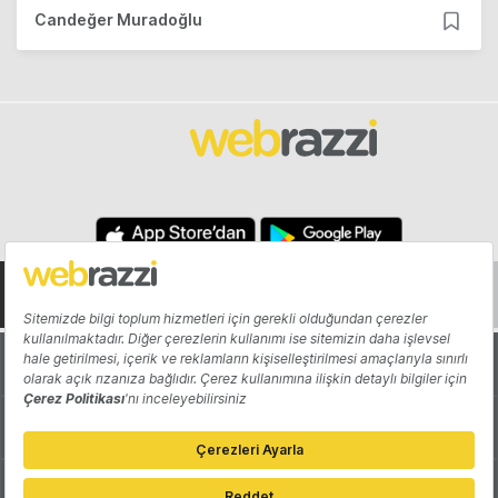
Candeğer Muradoğlu
Hakkında
Yazarlar
Katkıda Bulun
Reklam
Girişiminizi Tanıtın
İletişim