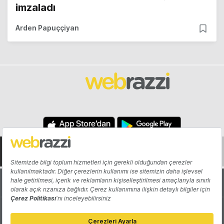
imzaladı
Arden Papuççiyan
Hakkında
Yazarlar
Katkıda Bulun
Reklam