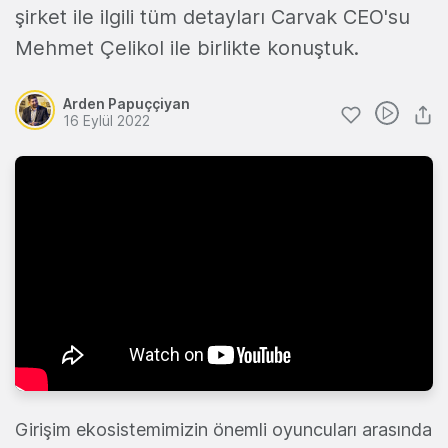
şirket ile ilgili tüm detayları Carvak CEO'su
Mehmet Çelikol ile birlikte konuştuk.
Arden Papuççiyan
16 Eylül 2022
Girişim ekosistemimizin önemli oyuncuları arasında