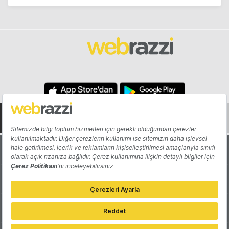
Hakkında
Yazarlar
Katkıda Bulun
Reklam
Girişiminizi Tanıtın
İletişim