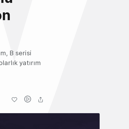
on
m, B serisi
larlık yatırım