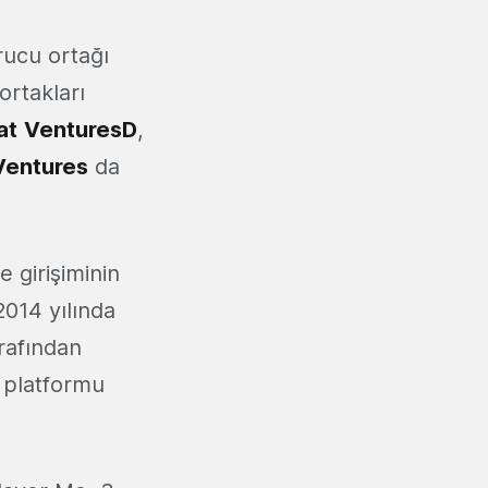
rucu ortağı
ortakları
at
VenturesD
,
Ventures
da
e girişiminin
2014 yılında
rafından
 platformu