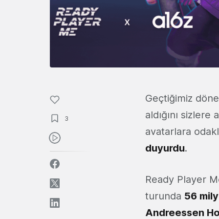
Geçtiğimiz döne
aldığını sizlere 
3
avatarlara odakl
duyurdu
.
Ready Player Me 
turunda
56 mily
Andreessen
Ho