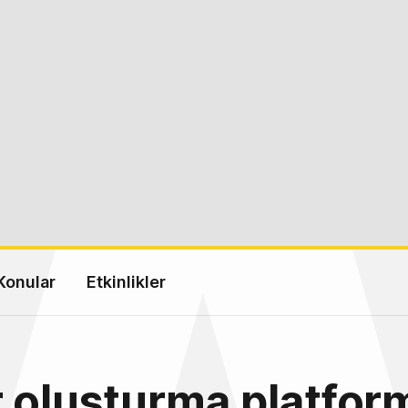
Konular
Etkinlikler
 oluşturma platfor