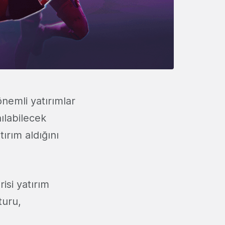
nemli yatırımlar
nılabilecek
tırım aldığını
isi yatırım
turu,