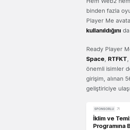
Hem Web2 hem d
binden fazla oyu
Player Me avata
kullanıldığını
da 
Ready Player Me
Space
,
RTFKT
önemli isimler d
girişim, alınan 
geliştiriciye ula
SPONSORLU
İklim ve Temi
Programına 