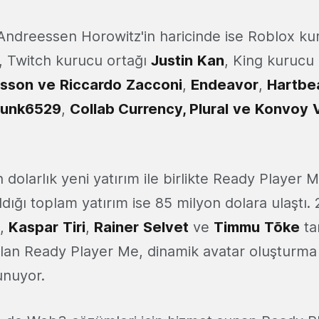
 Andreessen Horowitz'in haricinde ise Roblox ku
, Twitch kurucu ortağı
Justin
Kan
, King kurucu 
tsson
ve
Riccardo
Zacconi
,
Endeavor
,
Hartbe
unk6529
,
Collab Currency, Plural
ve
Konvoy
 dolarlık yeni yatırım ile birlikte Ready Player M
ığı toplam yatırım ise 85 milyon dolara ulaştı. 
,
Kaspar
Tiri
,
Rainer
Selvet
ve
Timmu
Tõke
ta
lan Ready Player Me, dinamik avatar oluşturma
unuyor.