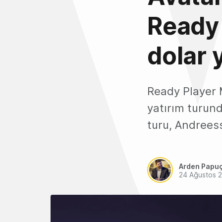
Ready 
dolar y
Ready Player M
yatırım turund
turu, Andreess
Arden Papu
24 Ağustos 