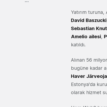
Yatırım turuna,
David
Baszucki
Sebastian
Knu
Amelio
ailesi
,
P
katıldı.
Alınan 56 milyon
bugüne kadar ald
Haver
Järveoja
Estonya'da kuru
olarak hizmet s