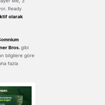
ayer Me, 3
yor. Ready
tif olarak
Somnium
ner Bros.
gibi
n bilgilere göre
aha fazla