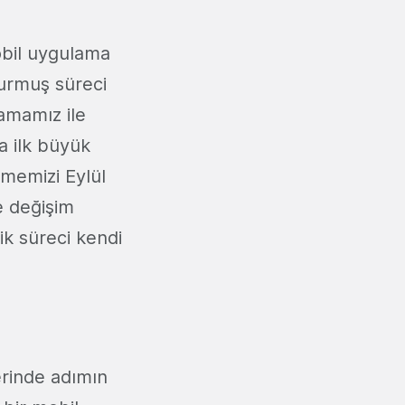
mobil uygulama
durmuş süreci
lamamız ile
a ilk büyük
memizi Eylül
le değişim
ik süreci kendi
rinde adımın