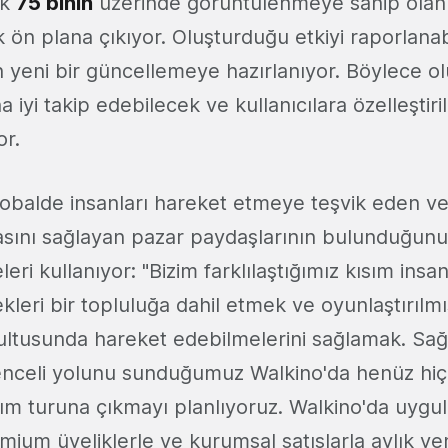
ük
75 binin
üzerinde görüntülenmeye sahip olan 
ön plana çıkıyor. Oluşturduğu etkiyi raporlanabi
in yeni bir güncellemeye hazırlanıyor. Böylece o
ha iyi takip edebilecek ve kullanıcılara özelleştir
or.
lobalde insanları hareket etmeye teşvik eden ve
asını sağlayan pazar paydaşlarının bulunduğunu
ri kullanıyor: "Bizim farklılaştığımız kısım insan
kleri bir topluluğa dahil etmek ve oyunlaştırılmı
ltusunda hareket edebilmelerini sağlamak. Sağ
nceli yolunu sunduğumuz Walkino'da henüz hiç 
rım turuna çıkmayı planlıyoruz. Walkino'da uygul
mium üyeliklerle ve kurumsal satışlarla aylık ye