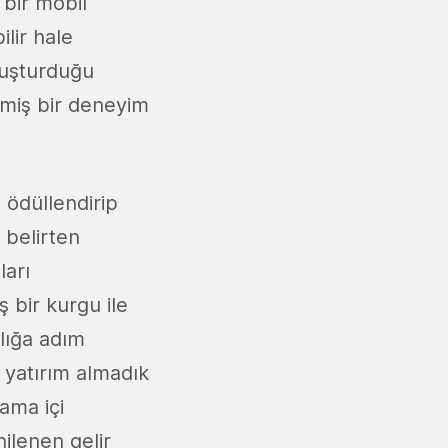
bir mobil
lir hale
luşturduğu
ilmiş bir deneyim
 ödüllendirip
 belirten
ları
ş bir kurgu ile
lığa adım
yatırım almadık
ama içi
nilenen gelir