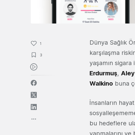
Dünya Sağlık Ör
1
karşılaşma riski
3
yaşamın sigara i
Erdurmuş
,
Aley
Walkino
buna çö
İnsanların hayat
sosyalleşememe 
bu hedeflere ula
yapmalarını ve b