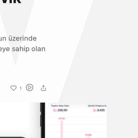
un üzerinde
eye sahip olan
1