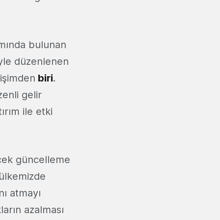
amında bulunan
iyle düzenlenen
irişimden
biri
.
nli gelir
rım ile etki
lecek güncelleme
k ülkemizde
nı atmayı
kların azalması