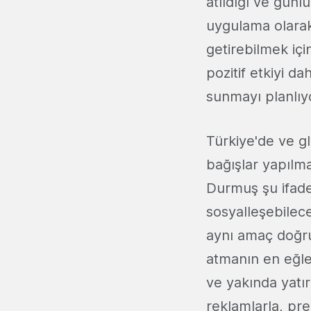
atıldığı ve günl
uygulama olarak 
getirebilmek iç
pozitif etkiyi da
sunmayı planlıy
Türkiye'de ve g
bağışlar yapılm
Durmuş şu ifadele
sosyalleşebilece
aynı amaç doğru
atmanın en eğle
ve yakında yatı
reklamlarla, pre