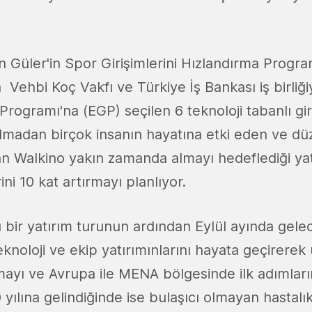
 Güler'in Spor Girişimlerini Hızlandırma Progr
 Vehbi Koç Vakfı ve Türkiye İş Bankası iş birliğ
ği Programı'na (EGP) seçilen 6 teknoloji tabanlı g
lmadan birçok insanın hayatına etki eden ve düze
n Walkino yakın zamanda almayı hedeflediği yatı
ini 10 kat artırmayı planlıyor.
lı bir yatırım turunun ardından Eylül ayında ge
eknoloji ve ekip yatırımınlarını hayata geçirere
mayı ve Avrupa ile MENA bölgesinde ilk adımları
 yılına gelindiğinde ise bulaşıcı olmayan hastalı