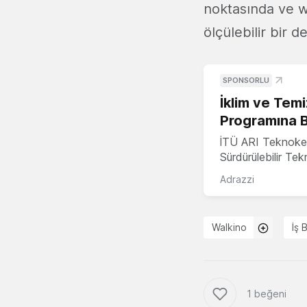
noktasında ve we
ölçülebilir bir 
SPONSORLU
İklim ve Temi
Programına 
İTÜ ARI Teknoke
Sürdürülebilir Te
Adrazzi
Walkino
İş 
1 beğeni