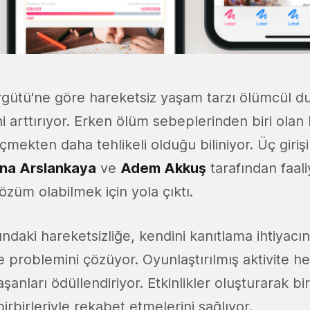
gütü'ne göre hareketsiz yaşam tarzı ölümcül d
ni arttırıyor. Erken ölüm sebeplerinden biri olan
çmekten daha tehlikeli olduğu biliniyor. Üç giri
na Arslankaya
ve
Adem Akkuş
tarafından faal
züm olabilmek için yola çıktı.
ındaki hareketsizliğe, kendini kanıtlama ihtiyacı
problemini çözüyor. Oyunlaştırılmış aktivite he
şanları ödüllendiriyor. Etkinlikler oluşturarak bi
irbirleriyle rekabet etmelerini sağlıyor.