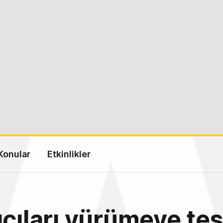
Konular
Etkinlikler
ıcıları yürümeye teş