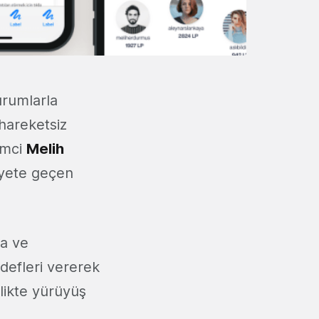
urumlarla
 hareketsiz
şimci
Melih
iyete geçen
na ve
defleri vererek
rlikte yürüyüş