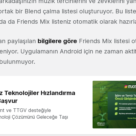
 arkadaşınızın müzik tercihlerini ve zevklerini ya
 ortak bir Blend çalma listesi oluşturuyor. Bu lis
a da Friends Mix listeniz otomatik olarak hazırl
dan paylaşılan
bilgilere göre
Friends Mix listesi 
eniyor. Uygulamanın Android için ne zaman akti
se bulunmuyor.
z Teknolojiler Hızlandırma
Başvur
nt ve TTGV desteğiyle
knoloji Çözümünü Geleceğe Taşı