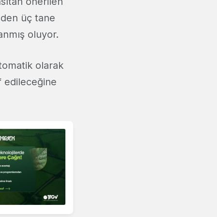
nsıtan önerilen
teden üç tane
anmış oluyor.
otomatik olarak
f edileceğine