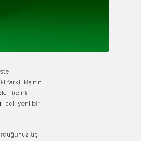
iste
i farklı kişinin
ler belirli
x
" adlı yeni bir
turduğunuz üç