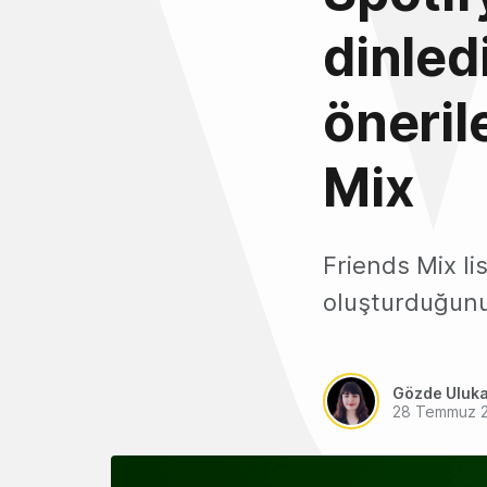
dinled
önerile
Mix
Friends Mix li
oluşturduğunuz
Gözde Uluk
28 Temmuz 