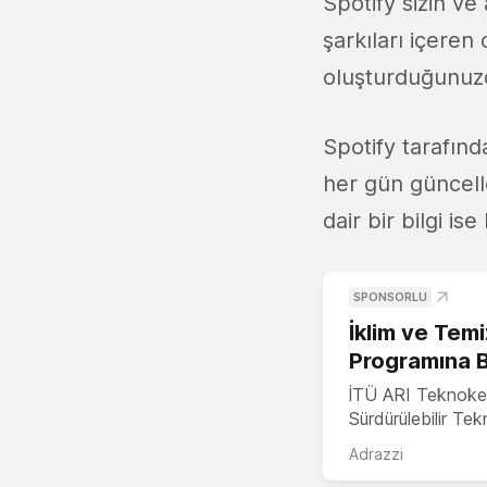
Spotify sizin ve
şarkıları içeren
oluşturduğunuzd
Spotify tarafın
her gün güncell
dair bir bilgi i
SPONSORLU
İklim ve Temi
Programına 
İTÜ ARI Teknoke
Sürdürülebilir Te
Adrazzi