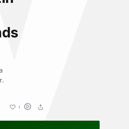
nds
a
r.
1