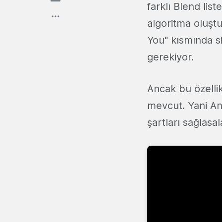
farklı Blend list
algoritma oluştu
You" kısmında si
gerekiyor.
Ancak bu özelli
mevcut. Yani And
şartları sağlasal