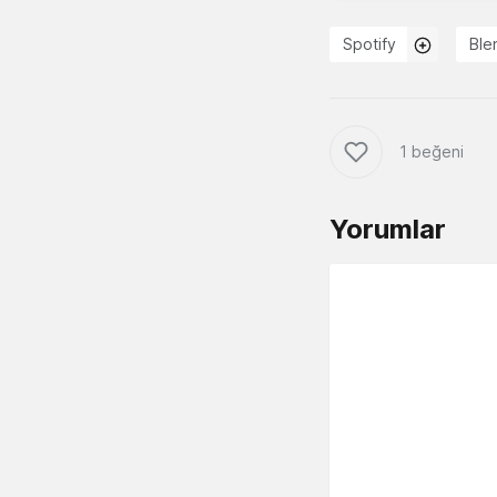
Spotify
Ble
1 beğeni
Yorumlar