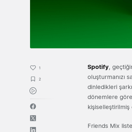
Spotify
, geçtiğ
1
oluşturmanızı s
2
dinledikleri şark
dönemlere göre 
kişiselleştirilmi
Friends Mix list