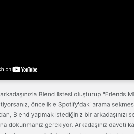
arkadaşınızla Blend listesi oluşturup "Friends Mix
tiyorsanız, öncelikle Spotify'daki arama sekmes
dan, Blend yapmak istediğiniz bir arkadaşınızı s
ına dokunmanız gerekiyor. Arkadaşınız daveti ka