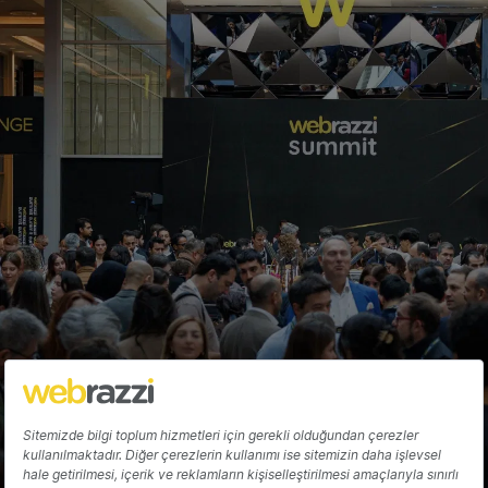
Kurumsal seyahat çözümleri sunan
Spotnana, 75 milyon dolar yatırım aldı
Arden Papuççiyan
Hakkında
Yazarlar