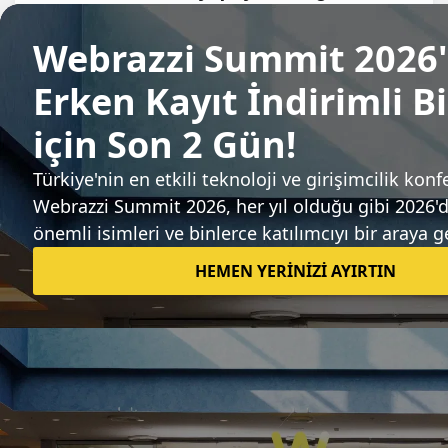
geliştiren Sahara AI, 43 milyon dolar
yatırım aldı
Arden Papuççiyan
Sıradaki haber