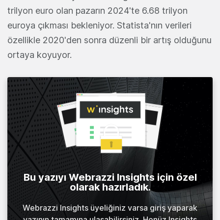
trilyon euro olan pazarın 2024'te 6.68 trilyon
euroya çıkması bekleniyor. Statista'nın verileri
özellikle 2020'den sonra düzenli bir artış olduğunu
ortaya koyuyor.
Bu yazıyı Webrazzi Insights için özel
olarak hazırladık.
Webrazzi Insights üyeliğiniz varsa giriş yaparak
yazının tamamına ulaşabilirsiniz. Henüz Insights