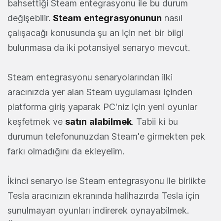
bahsettiği Steam entegrasyonu ile bu durum
değişebilir.
Steam
entegrasyonunun
nasıl
çalışacağı konusunda şu an için net bir bilgi
bulunmasa da iki potansiyel senaryo mevcut.
Steam entegrasyonu senaryolarından ilki
aracınızda yer alan Steam uygulaması içinden
platforma giriş yaparak PC'niz için yeni oyunlar
keşfetmek ve
satın
alabilmek
. Tabii ki bu
durumun telefonunuzdan Steam'e girmekten pek
farkı olmadığını da ekleyelim.
İkinci senaryo ise Steam entegrasyonu ile birlikte
Tesla aracınızın ekranında halihazırda Tesla için
sunulmayan oyunları indirerek oynayabilmek.