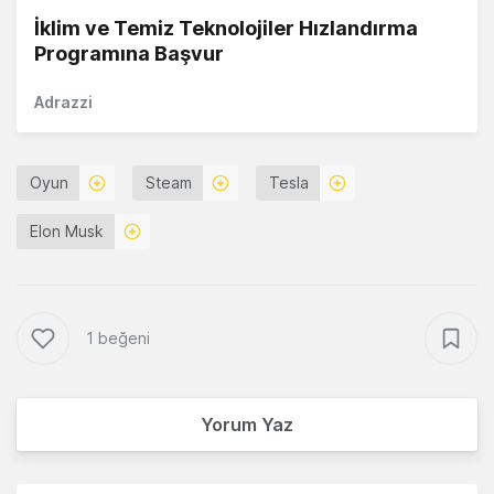
İklim ve Temiz Teknolojiler Hızlandırma
Programına Başvur
Adrazzi
Oyun
Steam
Tesla
Elon Musk
1 beğeni
Yorum Yaz