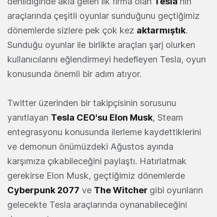
denildiğinde akla gelen ilk firma olan
Tesla
'nın
araçlarında çeşitli oyunlar sunduğunu geçtiğimiz
dönemlerde sizlere pek çok kez
aktarmıştık
.
Sunduğu oyunlar ile birlikte araçları şarj olurken
kullanıcılarını eğlendirmeyi hedefleyen Tesla, oyun
konusunda önemli bir adım atıyor.
Twitter üzerinden bir takipçisinin sorusunu
yanıtlayan
Tesla CEO'su Elon Musk
, Steam
entegrasyonu konusunda ilerleme kaydettiklerini
ve demonun önümüzdeki Ağustos ayında
karşımıza çıkabileceğini paylaştı. Hatırlatmak
gerekirse Elon Musk, geçtiğimiz dönemlerde
Cyberpunk 2077
ve
The Witcher
gibi oyunların
gelecekte Tesla araçlarında oynanabileceğini