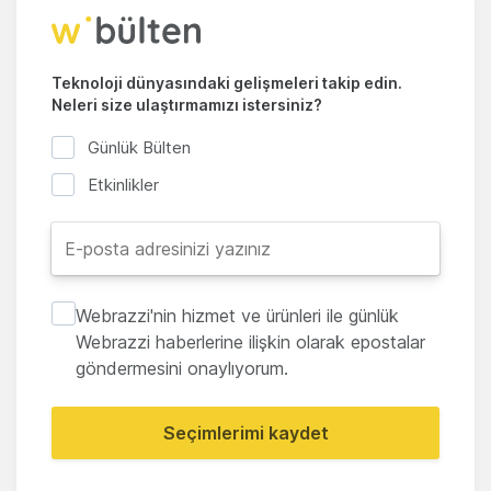
Teknoloji dünyasındaki gelişmeleri takip edin.
Neleri size ulaştırmamızı istersiniz?
Günlük Bülten
Etkinlikler
Webrazzi'nin hizmet ve ürünleri ile günlük
Webrazzi haberlerine ilişkin olarak epostalar
göndermesini onaylıyorum.
Seçimlerimi kaydet