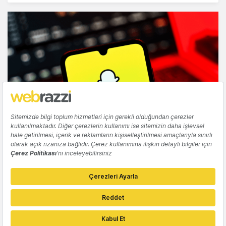
YAPAY ZEKA
Snap, yapay zeka video ekibini Dotmo adlı
yeni bir şirkete dönüştürüyor
Tuğçe İçözü