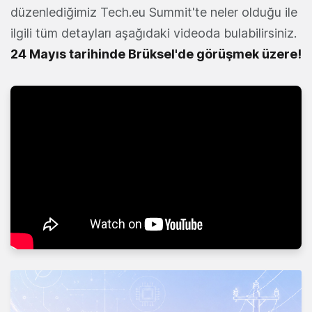
düzenlediğimiz Tech.eu Summit'te neler olduğu ile
ilgili tüm detayları aşağıdaki videoda bulabilirsiniz.
24 Mayıs tarihinde Brüksel'de görüşmek üzere!