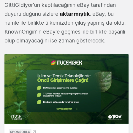
GittiGidiyor'un kaptılacağının eBay tarafından
duyurulduğunu sizlere
aktarmıştık
. eBay, bu
hamle ile birlikte ülkemizden çıkış yapmış da oldu.
KnownOrigin'in eBay'e geçmesi ile birlikte başarılı
olup olmayacağını ise zaman gösterecek.
SPONSORLU