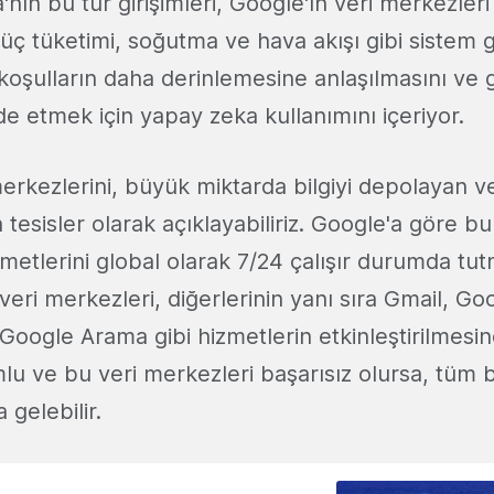
nın bu tür girişimleri, Google'ın veri merkezleri
ç tüketimi, soğutma ve hava akışı gibi sistem gü
 koşulların daha derinlemesine anlaşılmasını ve 
 etmek için yapay zeka kullanımını içeriyor.
erkezlerini, büyük miktarda bilgiyi depolayan v
 tesisler olarak açıklayabiliriz. Google'a göre bu
zmetlerini global olarak 7/24 çalışır durumda tu
veri merkezleri, diğerlerinin yanı sıra Gmail, Go
oogle Arama gibi hizmetlerin etkinleştirilmesin
u ve bu veri merkezleri başarısız olursa, tüm b
gelebilir.