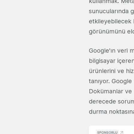
kullanmak. Meta'
sunucularında gü
etkileyebilecek
görünümünü elde
Google'ın veri m
bilgisayar içeren
ürünlerini ve hi
tanıyor. Google 
Dokümanlar ve G
derecede soruml
durma noktasına 
SPONSORLU