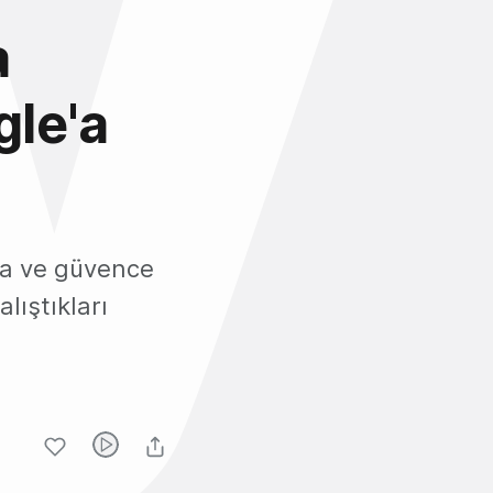
a
le'a
ma ve güvence
alıştıkları