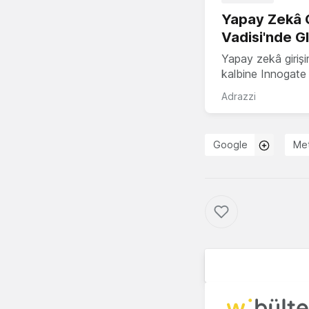
Yapay Zekâ G
Vadisi'nde G
Yapay zekâ girişi
kalbine Innogate i
Adrazzi
Google
Me