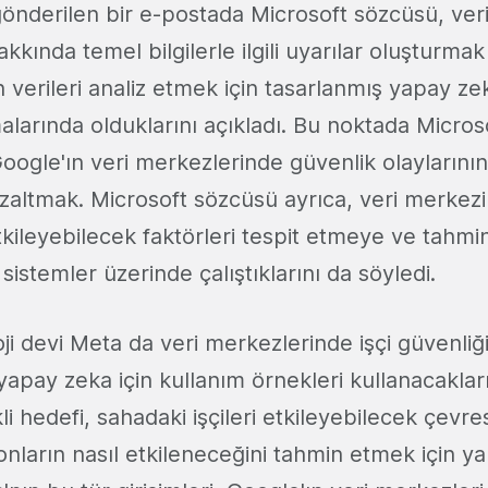
gönderilen bir e-postada Microsoft sözcüsü, ver
kkında temel bilgilerle ilgili uyarılar oluşturmak 
verileri analiz etmek için tasarlanmış yapay ze
larında olduklarını açıkladı. Bu noktada Micros
oogle'ın veri merkezlerinde güvenlik olaylarının 
altmak. Microsoft sözcüsü ayrıca, veri merkezi
tkileyebilecek faktörleri tespit etmeye ve tahm
sistemler üzerinde çalıştıklarını da söyledi.
oji devi Meta da veri merkezlerinde işçi güvenliğ
 yapay zeka için kullanım örnekleri kullanacakları
li hedefi, sahadaki işçileri etkileyebilecek çevre
nların nasıl etkileneceğini tahmin etmek için y