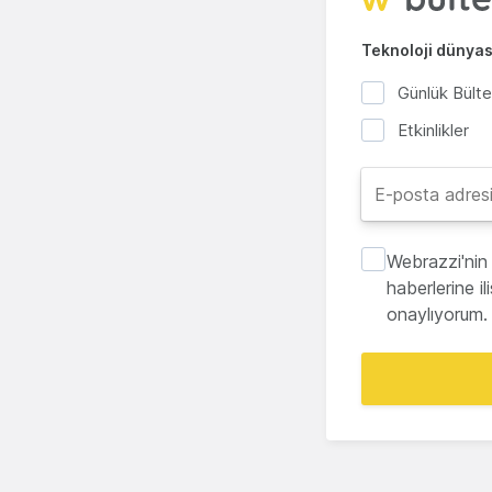
Teknoloji dünyası
Günlük Bült
Etkinlikler
Webrazzi'nin 
haberlerine i
onaylıyorum.