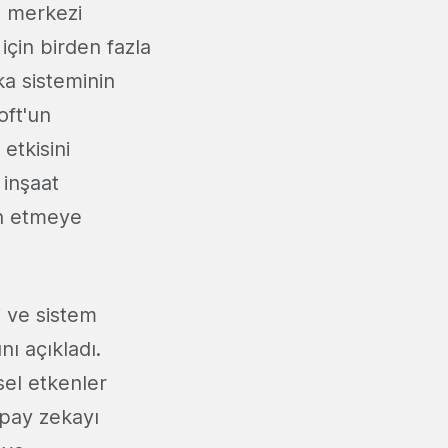
i merkezi
için birden fazla
ka sisteminin
oft'un
etkisini
 inşaat
in etmeye
i ve sistem
nı açıkladı.
sel etkenler
apay zekayı