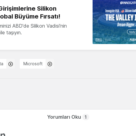
irişimlerine Silikon
lobal Büyüme Fırsatı!
minizi ABD'de Silikon Vadisi'nin
le taşıyın.
ta
Microsoft
Yorumları Oku
1