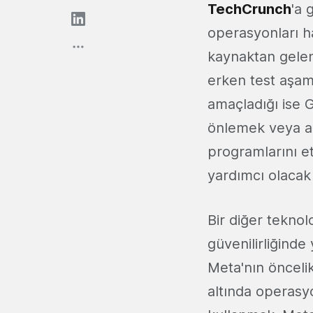
TechCrunch
'a 
operasyonları ha
kaynaktan gelen 
erken test aşama
amaçladığı ise G
önlemek veya az
programlarını e
yardımcı olacak 
Bir diğer teknol
güvenilirliğinde
Meta'nın öncelik
altında operasyo