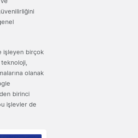
 ve
venilirliğini
genel
e işleyen birçok
 teknoloji,
tmalarına olanak
ogle
den birinci
u işlevler de