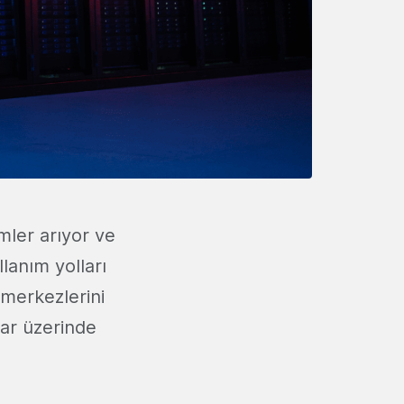
mler arıyor ve
lanım yolları
i merkezlerini
lar üzerinde