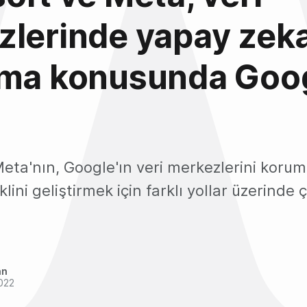
zlerinde yapay zek
nma konusunda Goog
Meta'nın, Google'ın veri merkezlerini koru
lini geliştirmek için farklı yollar üzerinde ç
an
022