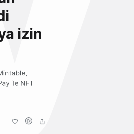
di
ya izin
Mintable,
Pay ile NFT