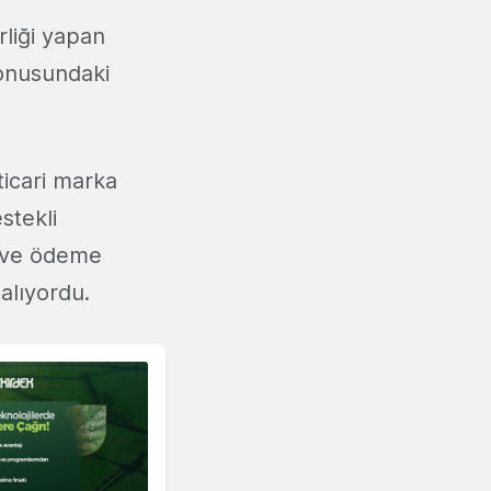
rliği yapan
konusundaki
ticari marka
stekli
t ve ödeme
 alıyordu.