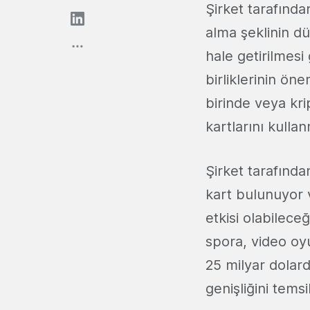
Şirket tarafında
alma şeklinin d
hale getirilmesi 
birliklerinin ön
birinde veya kri
kartlarını kullan
Şirket tarafınd
kart bulunuyor 
etkisi olabilece
spora, video oy
25 milyar dolard
genişliğini temsi