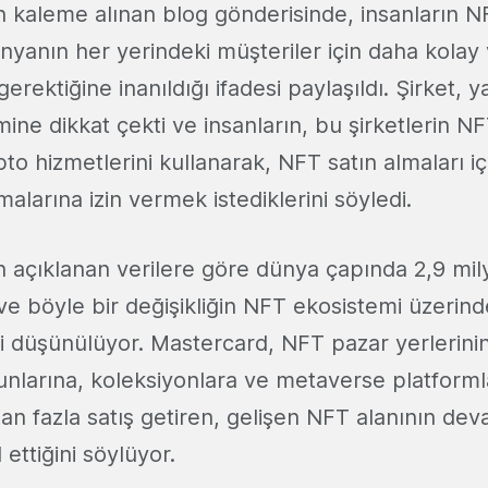
n kaleme alınan blog gönderisinde, insanların NF
ünyanın her yerindeki müşteriler için daha kolay
gerektiğine inanıldığı ifadesi paylaşıldı. Şirket, ya
emine dikkat çekti ve insanların, bu şirketlerin 
pto hizmetlerini kullanarak, NFT satın almaları i
malarına izin vermek istediklerini söyledi.
an açıklanan verilere göre dünya çapında 2,9 mi
ve böyle bir değişikliğin NFT ekosistemi üzerin
ği düşünülüyor. Mastercard, NFT pazar yerlerini
unlarına, koleksiyonlara ve metaverse platforml
an fazla satış getiren, gelişen NFT alanının dev
l ettiğini söylüyor.