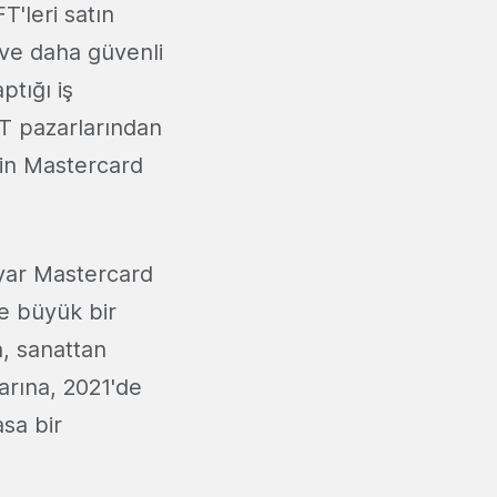
T'leri satın
 ve daha güvenli
ptığı iş
NFT pazarlarından
çin Mastercard
lyar Mastercard
de büyük bir
n, sanattan
arına, 2021'de
asa bir