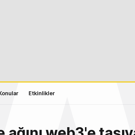
Konular
Etkinlikler
ağını web3'e taşı