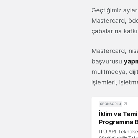
Geçtiğimiz ayla
Mastercard, öde
çabalarına katkı
Mastercard, nis
başvurusu
yapm
mulitmedya, diji
işlemleri, işletm
SPONSORLU
İklim ve Temi
Programına 
İTÜ ARI Teknoke