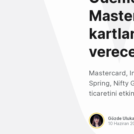
Master
kartla
verec
Mastercard, I
Spring, Nifty
ticaretini etki
Gözde Uluk
10 Haziran 2