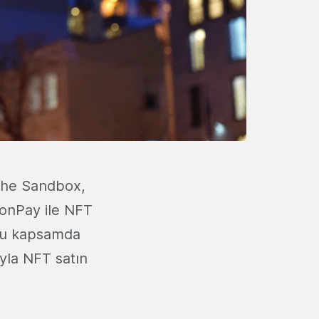
 The Sandbox,
oonPay ile NFT
 bu kapsamda
yla NFT satın