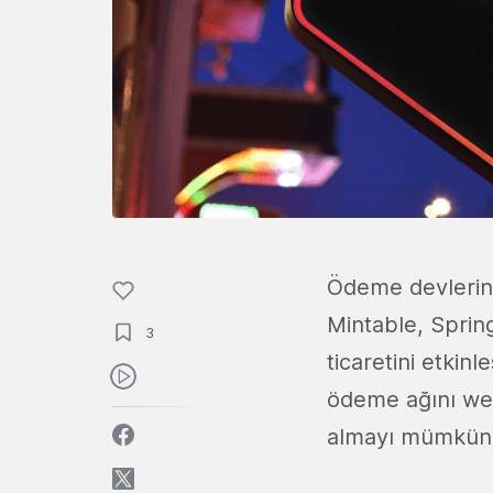
Ödeme devleri
Mintable, Sprin
3
ticaretini etkinle
ödeme ağını web
almayı mümkün k