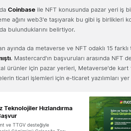
rda
Coinbase
ile NFT konusunda pazar yeri iş bi
me ağını web3'e taşıyarak bu gibi iş birlikleri 
da bulunduklarını belirtiyor.
an ayında da metaverse ve NFT odaklı 15 farklı 
ıştı
. Mastercard'ın başvuruları arasında NFT de
tal ürünler için pazar yerleri, Metaverse'de kar
elerin ticari işlemleri için e-ticaret yazılımları yer
z Teknolojiler Hızlandırma
Başvur
nt ve TTGV desteğiyle