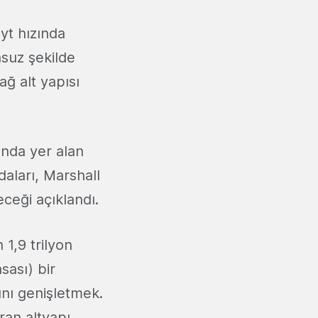
yt hızında
nsuz şekilde
ağ alt yapısı
ında yer alan
aları, Marshall
eceği açıklandı.
 1,9 trilyon
sası) bir
ını genişletmek.
ran altyapı