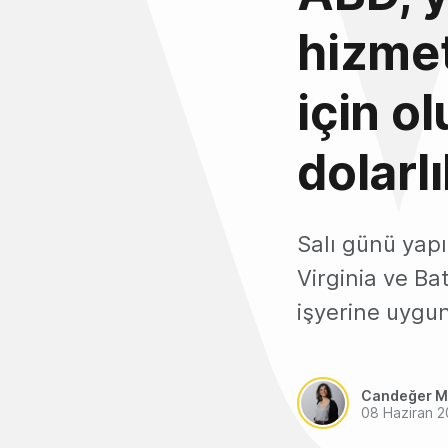
hizmet
için o
dolarl
Salı günü yap
Virginia ve Ba
işyerine uygun 
Candeğer M
08 Haziran 