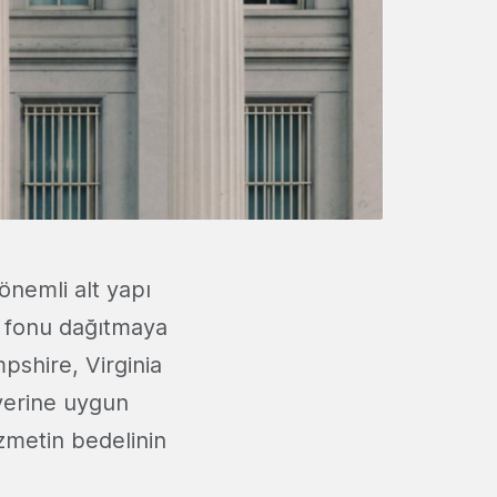
önemli alt yapı
fonu dağıtmaya
pshire, Virginia
şyerine uygun
izmetin bedelinin