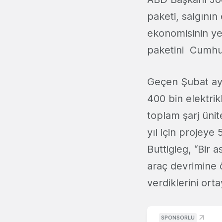
paketi, salgını
ekonomisinin ye
paketini Cumhur
Geçen Şubat ayı
400 bin elektrik
toplam şarj üni
yıl için projeye 
Buttigieg, “Bir 
araç devrimine
verdiklerini or
SPONSORLU