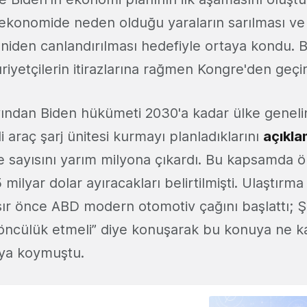
n ekonomide neden olduğu yaraların sarılması ve
niden canlandırılması hedefiyle ortaya kondu. 
iyetçilerin itirazlarına rağmen Kongre'den geçir
ndan Biden hükümeti 2030'a kadar ülke geneli
li araç şarj ünitesi kurmayı planladıklarını
açıkla
te sayısını yarım milyona çıkardı. Bu kapsamda
5 milyar dolar ayıracakları belirtilmişti. Ulaştırm
asır önce ABD modern otomotiv çağını başlattı; Şi
 öncülük etmeli” diye konuşarak bu konuya ne 
taya koymuştu.