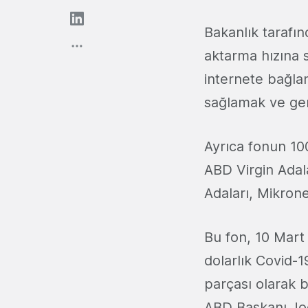
Bakanlık tarafı
aktarma hızına s
internete bağlan
sağlamak ve gen
Ayrıca fonun 100
ABD Virgin Adal
Adaları, Mikron
Bu fon, 10 Mart 
dolarlık Covid-1
parçası olarak b
ABD Başkanı Joe