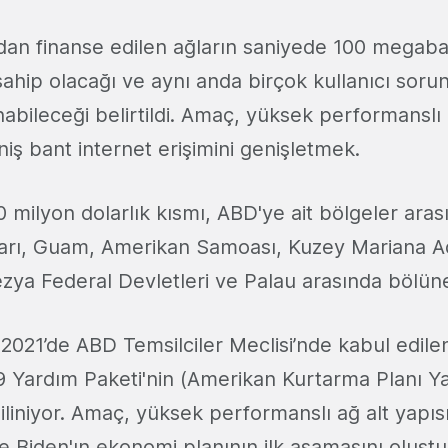
ndan finanse edilen ağların saniyede 100 megaba
ahip olacağı ve aynı anda birçok kullanıcı soru
abileceği belirtildi. Amaç, yüksek performanslı 
iş bant internet erişimini genişletmek.
 milyon dolarlık kısmı, ABD'ye ait bölgeler aras
arı, Guam, Amerikan Samoası, Kuzey Mariana Ad
ezya Federal Devletleri ve Palau arasında bölün
2021’de ABD Temsilciler Meclisi’nde kabul edilen
9 Yardım Paketi'nin (Amerikan Kurtarma Planı Ya
iliniyor. Amaç, yüksek performanslı ağ alt yapıs
 Biden'ın ekonomi planının ilk aşamasını oluştu