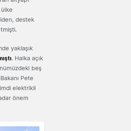
 ülke
Biden, destek
tmişti.
nde yaklaşık
mıştı
. Halka açık
 önümüzdeki beş
a Bakanı Pete
mdi elektrikli
kadar önem