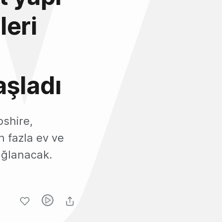
leri
aşladı
shire,
n fazla ev ve
bağlanacak.