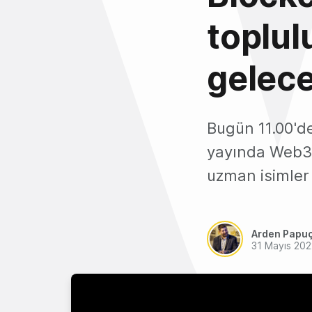
toplul
gelece
Bugün 11.00'de
yayında Web3 v
uzman isimler 
Arden Papu
31 Mayıs 202