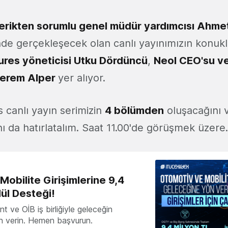
çerikten sorumlu genel müdür yardımcısı Ahme
e gerçekleşecek olan canlı yayınımızın konukl
ures yöneticisi Utku Dördüncü
,
Neol CEO'su v
Kerem Alper
yer alıyor.
 canlı yayın serimizin
4 bölümden
oluşacağını 
 da hatırlatalım. Saat 11.00'de görüşmek üzere. İ
obilite Girişimlerine 9,4
ül Desteği!
 ve OİB iş birliğiyle geleceğin
ön verin. Hemen başvurun.