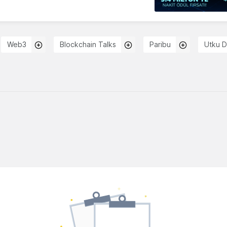
Web3
Blockchain Talks
Paribu
Utku 