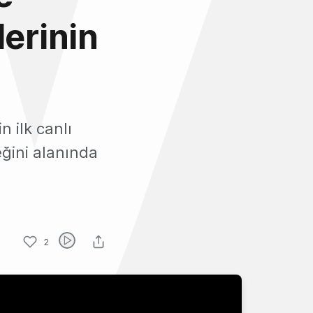
lerinin
 ilk canlı
eğini alanında
2