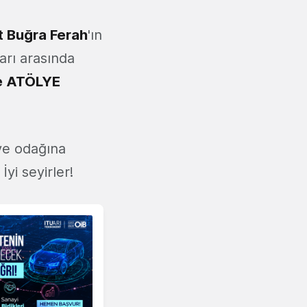
t Buğra Ferah
'ın
arı arasında
e ATÖLYE
ve odağına
yi seyirler!