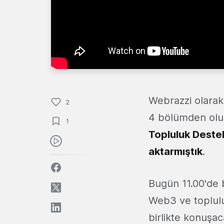
Webrazzi olara
2
4 bölümden oluş
1
Topluluk Destek
aktarmıştık
.
Bugün 11.00'de b
Web3 ve toplulu
birlikte konuşac