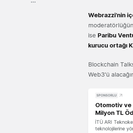
Webrazzi'nin i
moderatörlüğünd
ise
Paribu Vent
kurucu ortağı 
Blockchain Talks
Web3'ü alacağını
SPONSORLU
Otomotiv ve M
Milyon TL Öd
İTÜ ARI Teknokent
teknolojilerine y