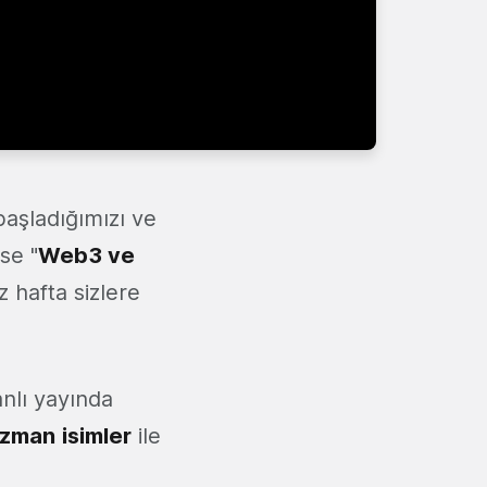
 başladığımızı ve
se "
Web3 ve
z hafta sizlere
anlı yayında
zman
isimler
ile