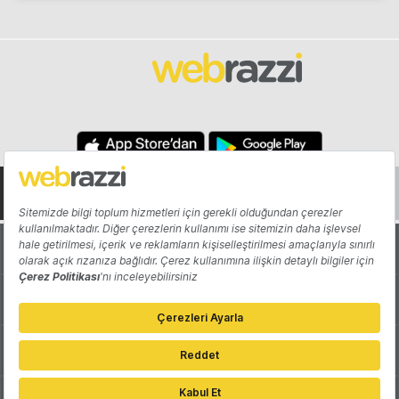
Hakkında
Yazarlar
Katkıda Bulun
Reklam
Girişiminizi Tanıtın
İletişim