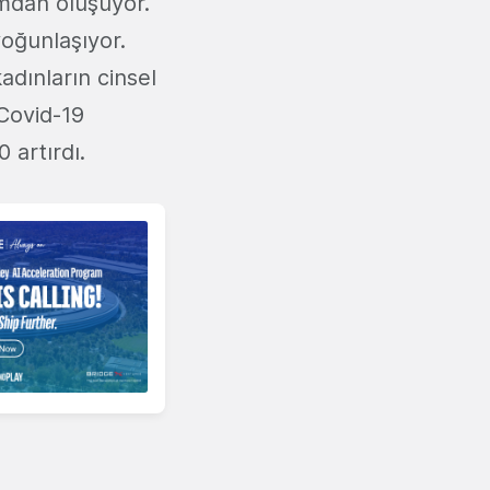
rmdan oluşuyor.
yoğunlaşıyor.
adınların cinsel
 Covid-19
 artırdı.