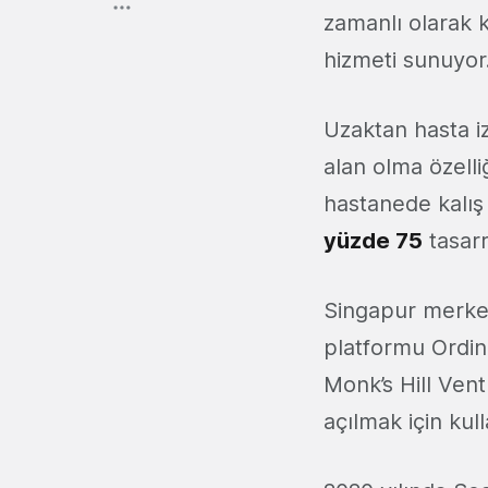
zamanlı olarak k
hizmeti sunuyor
Uzaktan hasta iz
alan olma özelliğ
hastanede kalış 
yüzde 75
tasarr
Singapur merkez
platformu Ordina
Monk’s Hill Vent
açılmak için kul