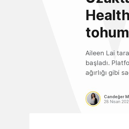
Health
tohum 
Aileen Lai tar
başladı. Platf
ağırlığı gibi s
Candeğer M
28 Nisan 202