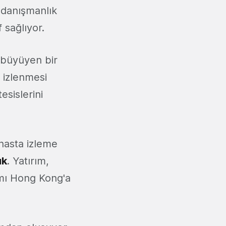
e danışmanlık
 sağlıyor.
a büyüyen bir
n izlenmesi
esislerini
hasta izleme
ık
. Yatırım,
rımı Hong Kong'a