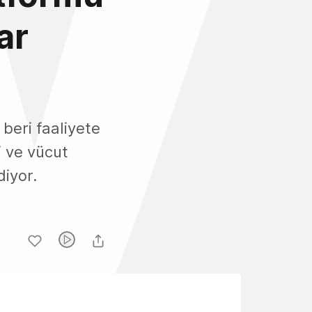
ar
beri faaliyete
i ve vücut
diyor.