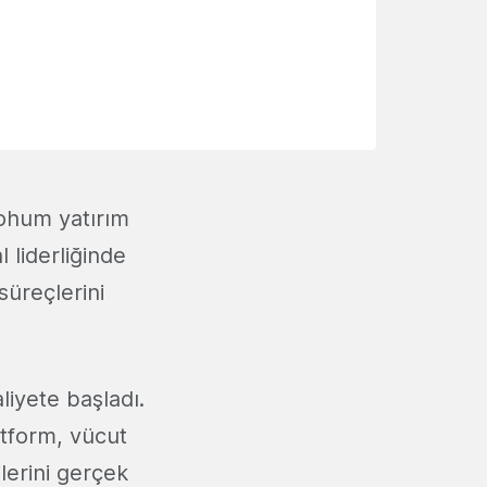
ohum yatırım
 liderliğinde
süreçlerini
liyete başladı.
atform, vücut
ilerini gerçek