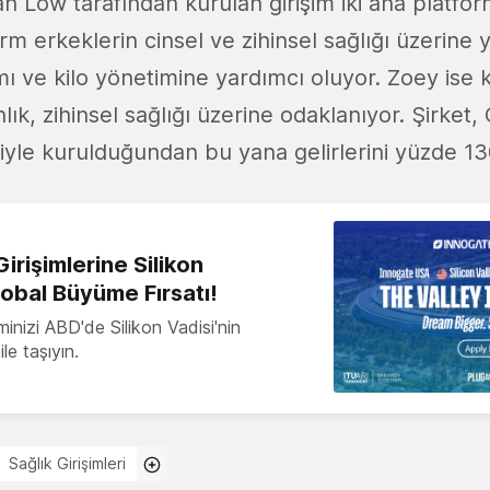
n Low tarafından kurulan girişim iki ana platfo
rm erkeklerin cinsel ve zihinsel sağlığı üzerine 
ı ve kilo yönetimine yardımcı oluyor. Zoey ise k
lık, zihinsel sağlığı üzerine odaklanıyor. Şirket,
siyle kurulduğundan bu yana gelirlerini yüzde 130
irişimlerine Silikon
lobal Büyüme Fırsatı!
minizi ABD'de Silikon Vadisi'nin
le taşıyın.
Sağlık Girişimleri