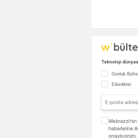
Teknoloji dünyası
Günlük Bült
Etkinlikler
Webrazzi'nin 
haberlerine i
onaylıyorum.