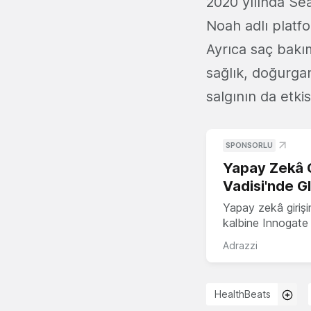
2020 yılında Sea
Noah adlı platfo
Ayrıca saç bakım
sağlık, doğurgan
salgının da etki
SPONSORLU
Yapay Zekâ G
Vadisi'nde G
Yapay zekâ girişi
kalbine Innogate i
Adrazzi
HealthBeats