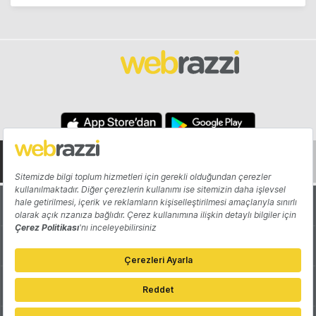
Hakkında
Yazarlar
Katkıda Bulun
Reklam
Girişiminizi Tanıtın
İletişim