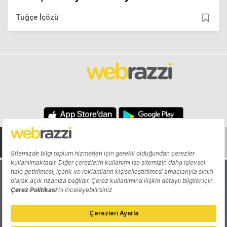
Tuğçe İçözü
Hakkında
Yazarlar
Katkıda Bulun
Reklam