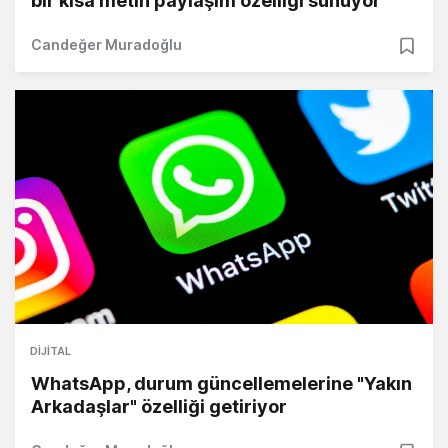
bir kısa metin paylaşım özelliği sunuyor
Candeğer Muradoğlu
DIJITAL
WhatsApp, durum güncellemelerine "Yakın
Arkadaşlar" özelliği getiriyor