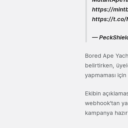
https://mint
https://t.co
— PeckShiel
Bored Ape Yacht
belirtirken, üye
yapmaması için 
Ekibin açıklamas
webhook'tan yara
kampanya hazırl