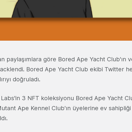
lan paylaşımlara göre Bored Ape Yacht Club'ın v
hacklendi. Bored Ape Yacht Club ekibi Twitter h
dırıyı doğruladı.
 Labs'in 3 NFT koleksiyonu Bored Ape Yacht C
utant Ape Kennel Club'ın üyelerine ev sahipliğ
ldı.