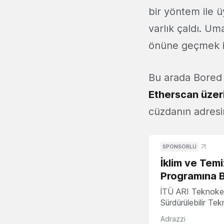
bir yöntem ile ü
varlık çaldı. Um
önüne geçmek içi
Bu arada Bored 
Etherscan üzer
cüzdanın adresin
SPONSORLU
İklim ve Temi
Programına 
İTÜ ARI Teknoke
Sürdürülebilir Te
Adrazzi