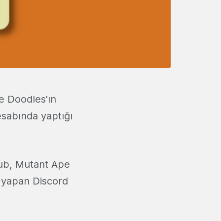
e Doodles'ın
esabında yaptığı
lub, Mutant Ape
i yapan Discord