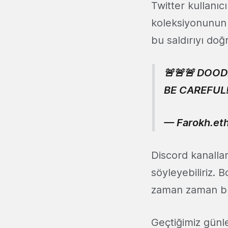
Twitter kullanıc
koleksiyonunun 
bu saldırıyı do
🚨🚨🚨 DOO
BE CAREFUL!!
— Farokh.eth 
Discord kanallar
söyleyebiliriz. 
zaman zaman bu 
Geçtiğimiz günl