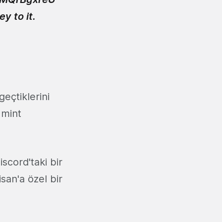
y to it.
eçtiklerini
 mint
scord'taki bir
san'a özel bir