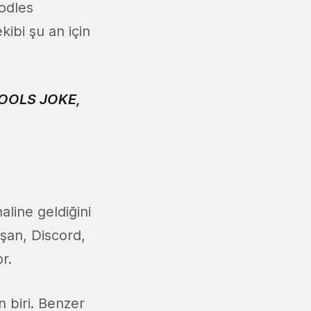
oodles
ibi şu an için
FOOLS JOKE,
aline geldiğini
ışan, Discord,
r.
 biri. Benzer