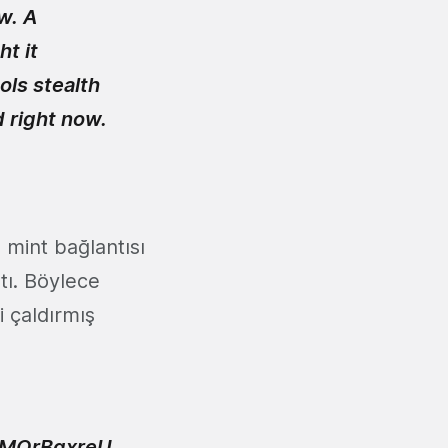
w. A
t it
ols stealth
d right now.
 mint bağlantısı
tı. Böylece
 çaldırmış
/bMQrBgxreU