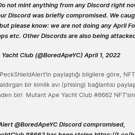
o not mint anything from any Discord right no
ur Discord was briefly compromised. We caugh
but please know: we are not doing any April Fo
ops etc. Other Discords are also being attacke
 Yacht Club (@BoredApeYC)
April 1, 2022
 PeckShieldAlert'in paylaştığı bilgilere göre, NFT
ırgan bir kimlik avı (phising) bağlantısı paylaş
nden biri Mutant Ape Yacht Club #8662 NFT'sini
Alert
@BoredApeYC
Discord compromised,
chtClub #8662 has been stolen.
https://t.co