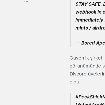
STAY SAFE. D
webhook in o
immediately 
mints / airdr
— Bored Ape
Güvenlik şirketi
görünümünde sald
Discord üyeleri
oldu.
#PeckShield
MutantApeYa