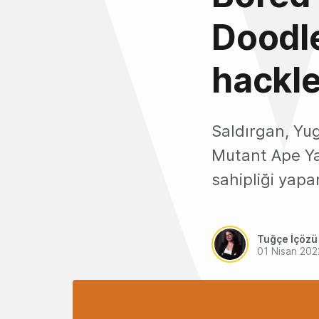
Doodle
hackl
Saldırgan, Yu
Mutant Ape Ya
sahipliği yapa
Tuğçe İçözü
01 Nisan 202