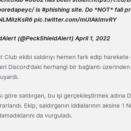
boredapeyc/ is
#phishing
site. Do *NOT* fall pre
/NLMiIzKsR6
pic.twitter.com/mUlAkImvRY
dAlert (@PeckShieldAlert)
April 1, 2022
 Club ekibi saldırıyı hemen fark edip harekete g
leri Discord'daki herhangi bir bağlantı üzerinden
uyardı.
ı göre saldırgan, bu işi gerçekleştirmek adına Di
rlandı. Ekip, saldırganın iddialarının aksine 1 Ni
amadıklarını da vurguladı.