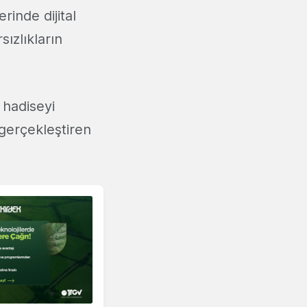
rinde dijital
ızlıkların
 hadiseyi
gerçekleştiren