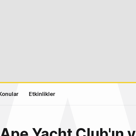
Konular
Etkinlikler
Ape Yacht Club'ın 