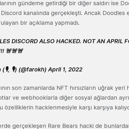
ılarının gündeme getirdiği bir diğer saldırı ise D
Discord kanalında gerçekleşti. Ancak Doodles ek
ğrulayan bir açıklama yapmadı.
DLES DISCORD ALSO HACKED. NOT AN APRIL 
! 🚨🚨🚨
(🎙, 🎙) (@farokh)
April 1, 2022
ının son zamanlarda NFT hırsızların uğrak yeri h
Botlar ve webhooklarla diğer sosyal ağlardan ayr
özelliklerin hacklenmesiyle karşı karşıya kalıyo
erde gerçekleşen Rare Bears hacki de bunlardan