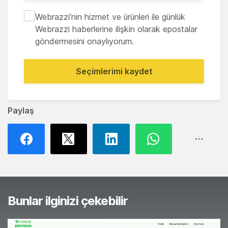
Webrazzi'nin hizmet ve ürünleri ile günlük
Webrazzi haberlerine ilişkin olarak epostalar
göndermesini onaylıyorum.
Seçimlerimi kaydet
Paylaş
Bunlar ilginizi çekebilir