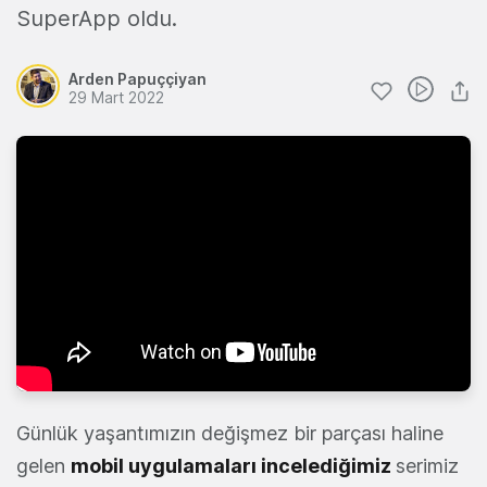
SuperApp oldu.
Arden Papuççiyan
29 Mart 2022
Günlük yaşantımızın değişmez bir parçası haline
gelen
mobil uygulamaları incelediğimiz
serimiz