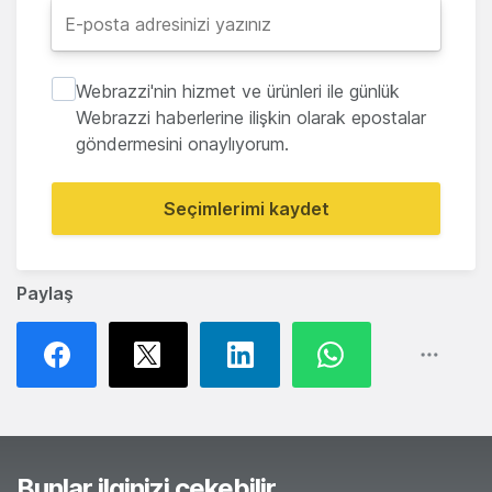
Webrazzi'nin hizmet ve ürünleri ile günlük
Webrazzi haberlerine ilişkin olarak epostalar
göndermesini onaylıyorum.
Seçimlerimi kaydet
Paylaş
Bunlar ilginizi çekebilir