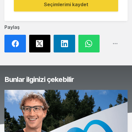
Seçimlerimi kaydet
Paylaş
Bunlar ilginizi çekebilir