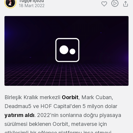
Tuğçe İçözü
18 Mart 2022
Birleşik Krallık merkezli
Oorbit
, Mark Cuban,
Deadmau5 ve HOF Capital'den 5 milyon dolar
yatırım aldı
. 2022'nin sonlarına doğru piyasaya
sürülmesi beklenen Oorbit, metaverse için
etkileşimli bir eğlence platformu inşa etmeyi