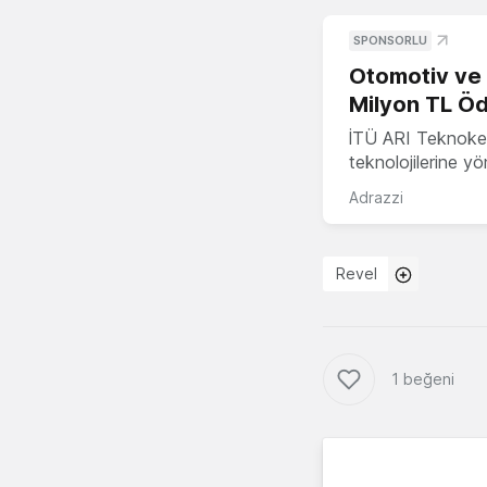
SPONSORLU
Otomotiv ve M
Milyon TL Öd
İTÜ ARI Teknokent
teknolojilerine y
Adrazzi
Revel
1 beğeni