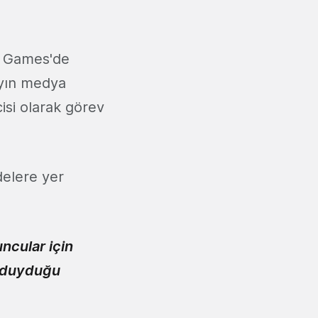
k Games'de
yayın medya
cisi olarak görev
delere yer
ncular için
e duyduğu