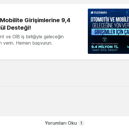
obilite Girişimlerine 9,4
ül Desteği!
 ve OİB iş birliğiyle geleceğin
ön verin. Hemen başvurun.
Yorumları Oku
1