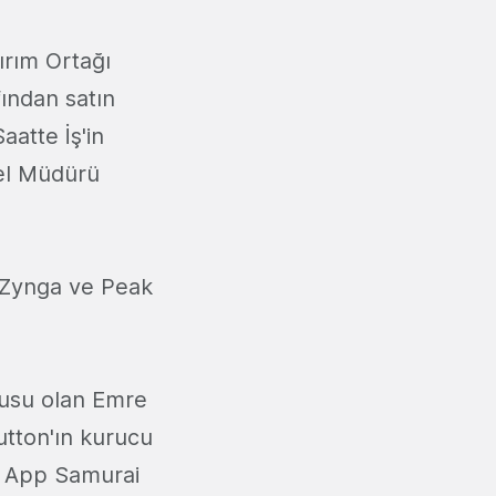
ırım Ortağı
ından satın
aatte İş'in
nel Müdürü
i Zynga ve Peak
usu olan Emre
utton'ın kurucu
n App Samurai