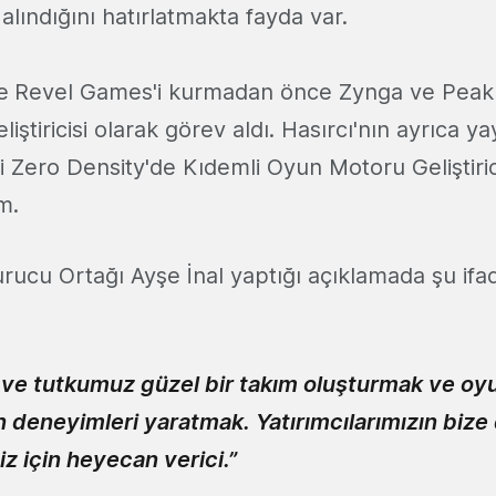
 alındığını hatırlatmakta fayda var.
e
Revel Games'i kurmadan önce Zynga ve Pea
iştiricisi olarak görev aldı. Hasırcı'nın ayrıca 
eti Zero Density'de Kıdemli Oyun Motoru Geliştiri
im.
ucu Ortağı Ayşe İnal yaptığı açıklamada şu ifa
 ve tutkumuz güzel bir takım oluşturmak ve oyu
n deneyimleri yaratmak. Yatırımcılarımızın biz
z için heyecan verici.”