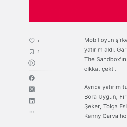
Mobil oyun şirk
1
yatırım aldı. Ga
2
The Sandbox'ın 
dikkat çekti.
Ayrıca yatırım 
Bora Uygun, Fı
Şeker, Tolga Es
Kenny Carvalho g