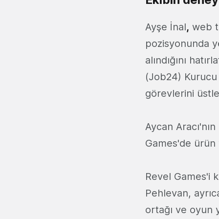
Ayşe İnal
,
web ta
pozisyonunda ye
alındığını hatır
(Job24) Kurucu 
görevlerini üstl
Aycan Aracı'nın
Games'de ürün yö
Revel Games'i 
Pehlevan, ayrıc
ortağı ve oyun 