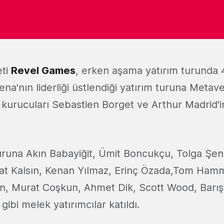
eti
Revel Games
, erken aşama yatırım turunda 
rena'nın liderliği üstlendiği yatırım turuna Meta
kurucuları Sebastien Borget ve Arthur Madrid'in
turuna Akın Babayiğit, Ümit Boncukçu, Tolga Şe
rat Kalsın, Kenan Yılmaz, Erinç Özada,Tom Ha
in, Murat Coşkun, Ahmet Dik, Scott Wood, Barış
ibi melek yatırımcılar katıldı.