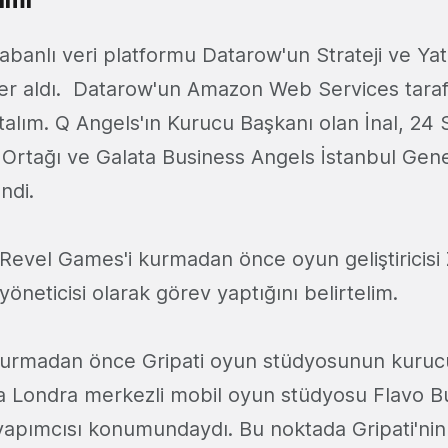
banlı veri platformu Datarow'un Strateji ve Yat
r aldı. Datarow'un Amazon Web Services taraf
latalım. Q Angels'ın Kurucu Başkanı olan İnal, 24 S
Ortağı ve Galata Business Angels İstanbul Ge
endi.
 Revel Games'i kurmadan önce oyun geliştiricis
neticisi olarak görev yaptığını belirtelim.
kurmadan önce Gripati oyun stüdyosunun kuruc
a Londra merkezli mobil oyun stüdyosu Flavo B
yapımcısı konumundaydı. Bu noktada Gripati'ni