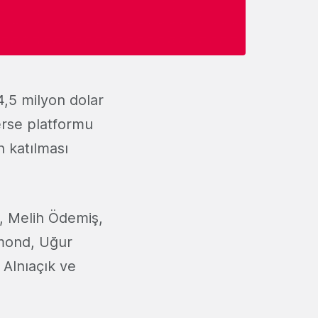
4,5 milyon dolar
verse platformu
 katılması
n, Melih Ödemiş,
mmond, Uğur
 Alnıaçık ve