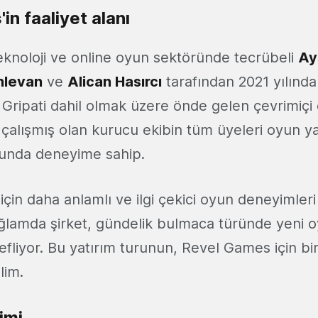
n faaliyet alanı
knoloji ve online oyun sektöründe tecrübeli
Ay
hlevan
ve
Alican Hasırcı
tarafından 2021 yılında
ripati dahil olmak üzere önde gelen çevrimiçi
 çalışmış olan kurucu ekibin tüm üyeleri oyun ya
sunda deneyime sahip.
için daha anlamlı ve ilgi çekici oyun deneyimler
ağlamda şirket, gündelik bulmaca türünde yeni o
efliyor. Bu yatırım turunun, Revel Games için bir 
telim.
yimi