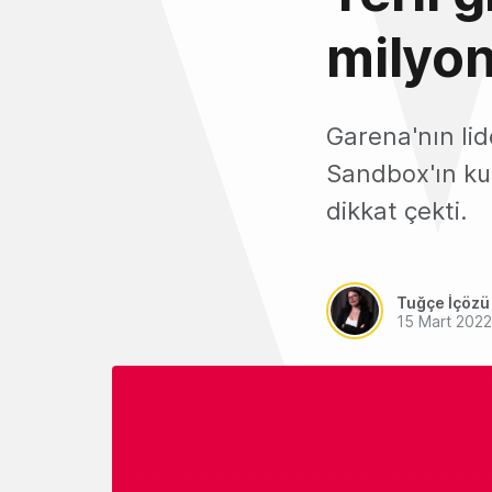
milyon
Garena'nın lid
Sandbox'ın ku
dikkat çekti.
Tuğçe İçözü
15 Mart 2022