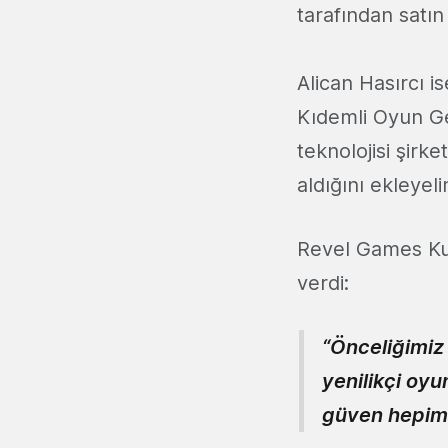
tarafından satın
Alican Hasırcı is
Kıdemli Oyun Gel
teknolojisi şirk
aldığını ekleyel
Revel Games Kur
verdi:
“Önceliğimiz
yenilikçi oyu
güven hepimi