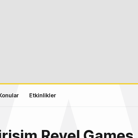
Konular
Etkinlikler
girişim Revel Games,