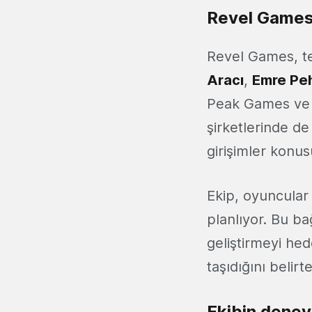
Revel Games'i
Revel Games, te
Aracı
,
Emre Pe
Peak Games ve G
şirketlerinde de
girişimler konu
Ekip, oyuncular 
planlıyor. Bu b
geliştirmeyi hed
taşıdığını belir
Ekibin dene