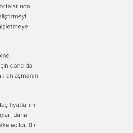
 ortalarında
liştirmeyi
enişletmeye
bine
 için daha da
rak anlaşmanın
ç fiyatlarını
açları daha
a açıldı. Bir