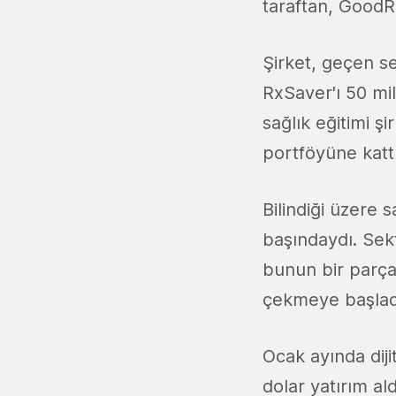
taraftan, GoodRx
Şirket, geçen se
RxSaver'ı 50 mi
sağlık eğitimi ş
portföyüne kattı
Bilindiği üzere 
başındaydı. Sekt
bunun bir parça
çekmeye başlad
Ocak ayında diji
dolar yatırım al