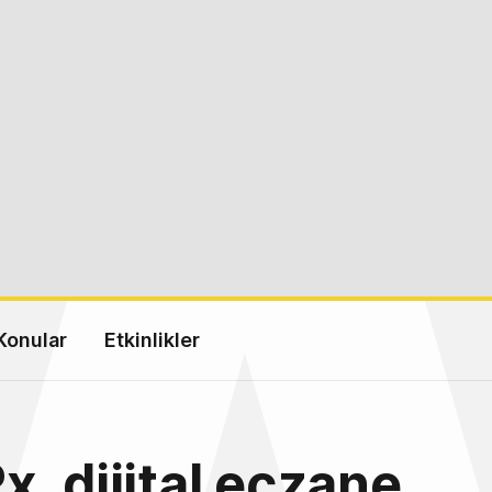
Konular
Etkinlikler
, dijital eczane