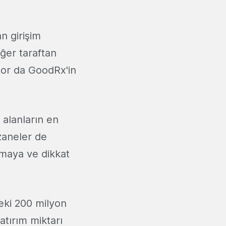
an girişim
ğer taraftan
ctor da GoodRx'in
 alanların en
czaneler de
şmaya ve dikkat
deki 200 milyon
atırım miktarı