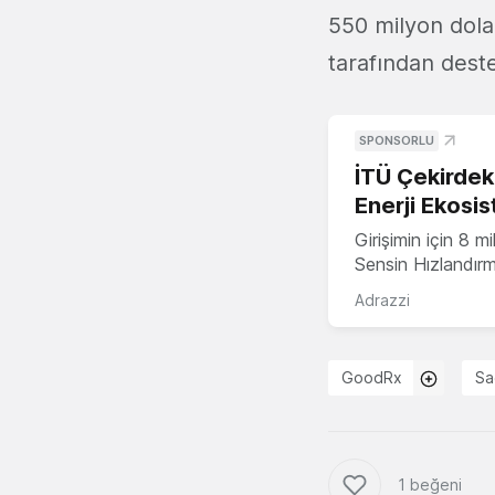
550 milyon dolar
tarafından dest
SPONSORLU
İTÜ Çekirdek,
Enerji Ekosis
Girişimin için 8 
Sensin Hızlandır
Adrazzi
GoodRx
Sağ
1 beğeni