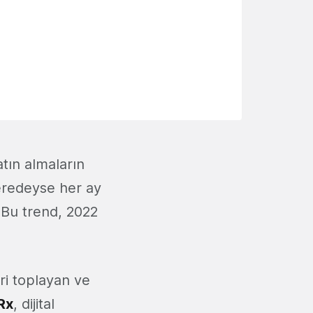
tın almaların
neredeyse her ay
. Bu trend, 2022
ri toplayan ve
Rx
, dijital