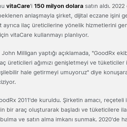
rmu
vitaCare
'i
150 milyon dolara
satın aldı. 2022
lenen anlaşmayla şirket, dijital eczane işini ge
t ayrıca ilaç üreticilerine yönelik hizmetlerini g
çin vitaCare kullanmayı planlıyor.
 John Milligan yaptığı açıklamada, "GoodRx eki
laç üreticileri ağımızı genişletmeyi ve tüketiciler
rişilebilir hale getirmeyi umuyoruz" diye konuşa
iziyor.
dRx 2011'de kuruldu. Şirketin amacı, reçeteli ila
in bir araç oluşturarak başladı ve tüketicilere il
 bulma ve satın alma imkanı sunmak. 2020'de halk