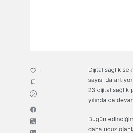
Dijital sağlık s
1
sayısı da artıy
23 dijital sağlı
yılında da deva
Bugün edindiğimi
daha ucuz olanlar