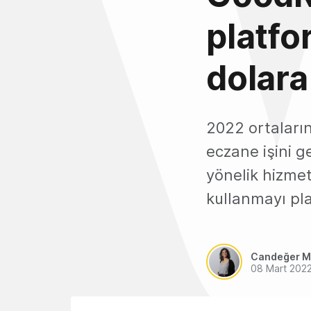
platfo
dolara
2022 ortaları
eczane işini ge
yönelik hizmet
kullanmayı pla
Candeğer M
08 Mart 202