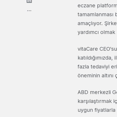
eczane platfo
tamamlanması bek
amaçlıyor. Şirke
yardımcı olmak i
vitaCare CEO'su
katıldığımızda, i
fazla tedaviyi e
öneminin altını ç
ABD merkezli Goo
karşılaştırmak iç
uygun fiyatlarla