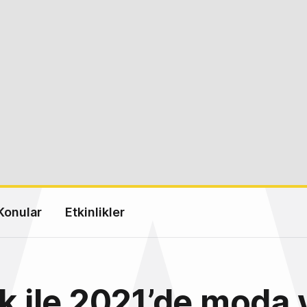
Konular
Etkinlikler
ik ile 2021’de moda 