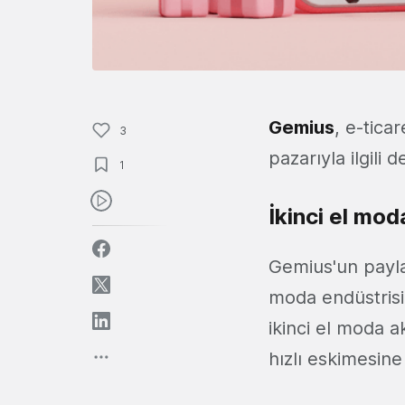
Gemius
, e-tica
3
pazarıyla ilgili d
1
İkinci el mo
Gemius'un paylaşt
moda endüstrisin
ikinci el moda 
hızlı eskimesin