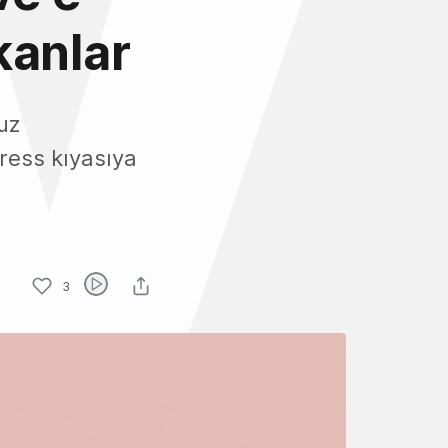
kanlar
uz
ress kıyasıya
3