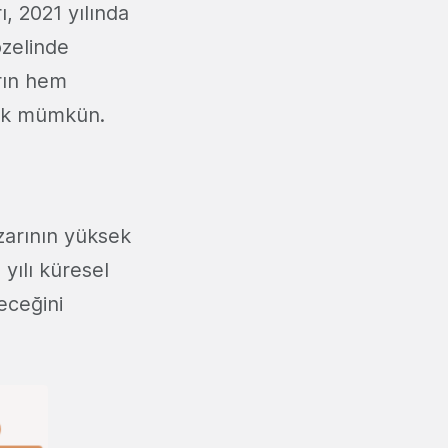
, 2021 yılında
özelinde
arın hem
emek mümkün.
zarının yüksek
 yılı küresel
eceğini