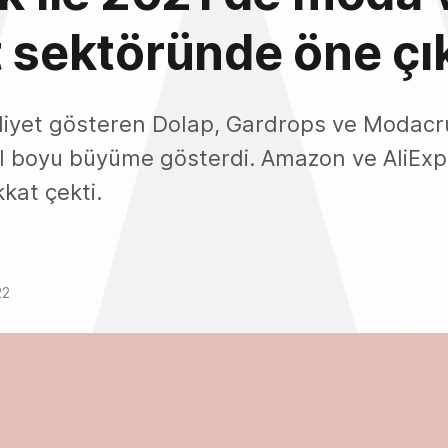
t sektöründe öne çı
aliyet gösteren Dolap, Gardrops ve Modacr
yıl boyu büyüme gösterdi. Amazon ve AliExp
kkat çekti.
22