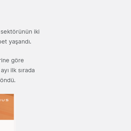
 sektörünün iki
bet yaşandı.
rine göre
yı ilk sırada
döndü.