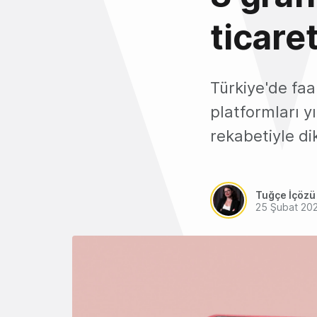
ticare
Türkiye'de fa
platformları 
rekabetiyle di
Tuğçe İçözü
25 Şubat 20