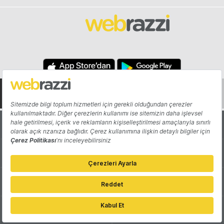
Hakkında
Yazarlar
Katkıda Bulun
Reklam
Girişiminizi Tanıtın
İletişim
Çerez Tercihleri
Gizlilik Politikası