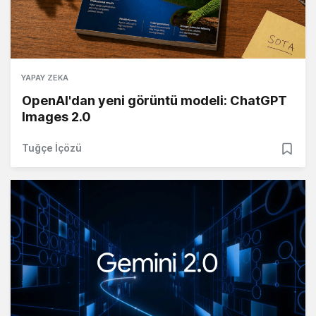
YAPAY ZEKA
OpenAI'dan yeni görüntü modeli: ChatGPT
Images 2.0
Tuğçe İçözü