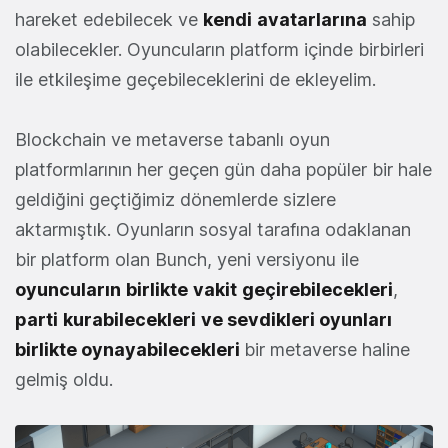
hareket edebilecek ve
kendi
avatarlarına
sahip
olabilecekler. Oyuncuların platform içinde birbirleri
ile etkileşime geçebileceklerini de ekleyelim.
Blockchain ve metaverse tabanlı oyun
platformlarının her geçen gün daha popüler bir hale
geldiğini geçtiğimiz dönemlerde sizlere
aktarmıştık. Oyunların sosyal tarafına odaklanan
bir platform olan Bunch, yeni versiyonu ile
oyuncuların
birlikte
vakit
geçirebilecekleri
,
parti
kurabilecekleri
ve sevdikleri oyunları
birlikte oynayabilecekleri
bir metaverse haline
gelmiş oldu.