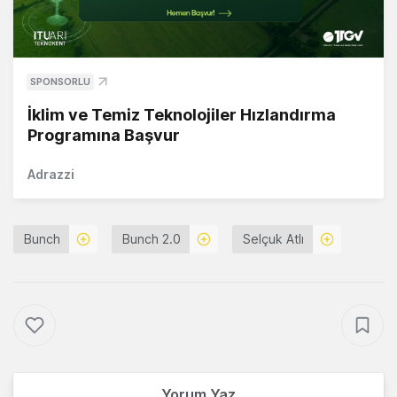
SPONSORLU
İklim ve Temiz Teknolojiler Hızlandırma
Programına Başvur
Adrazzi
Bunch
Bunch 2.0
Selçuk Atlı
Yorum Yaz