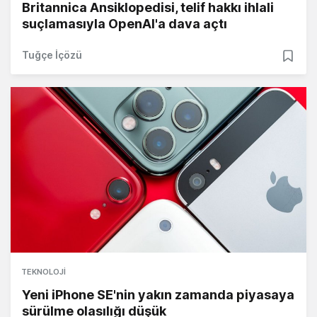
Britannica Ansiklopedisi, telif hakkı ihlali
suçlamasıyla OpenAI'a dava açtı
Tuğçe İçözü
TEKNOLOJI
Yeni iPhone SE'nin yakın zamanda piyasaya
sürülme olasılığı düşük