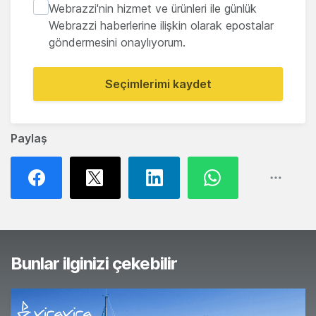
Webrazzi'nin hizmet ve ürünleri ile günlük
Webrazzi haberlerine ilişkin olarak epostalar
göndermesini onaylıyorum.
Seçimlerimi kaydet
Paylaş
Bunlar ilginizi çekebilir