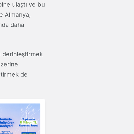
bine ulaştı ve bu
 ve Almanya,
ında daha
u derinleştirmek
üzerine
ştirmek de