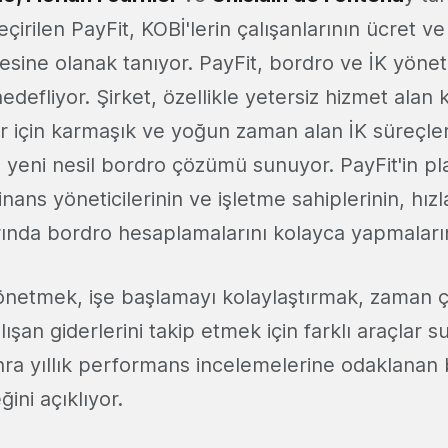
çirilen PayFit, KOBİ'lerin çalışanlarının ücret ve i
sine olanak tanıyor. PayFit, bordro ve İK yönet
hedefliyor. Şirket, özellikle yetersiz hizmet alan
er için karmaşık ve yoğun zaman alan İK süreçler
 yeni nesil bordro çözümü sunuyor. PayFit'in pl
finans yöneticilerinin ve işletme sahiplerinin, hı
rında bordro hesaplamalarını kolayca yapmaların
 yönetmek, işe başlamayı kolaylaştırmak, zaman çi
şan giderlerini takip etmek için farklı araçlar s
onra yıllık performans incelemelerine odaklanan 
ini açıklıyor.