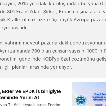
i sayısı, 2015 yılındaki kuruluşundan bu yana 6 
de 80'i Fransa'dan. Şirket, Fransa dışına açıldı
eşik Krallık olmak üzere üç büyük Avrupa pazar
meye başladı.
yeni yatırımı mevcut pazarlardaki penetrasyonun
 Aynı zamanda 700 olan çalışan sayısını 1000'in 
yönetimi genelinde KOBİ'ye özel çözümünü geli
a ilgili planları arasında yer alıyor.
 Elder ve EPDK iş birliğiyle
teminde Yerini Al
milyon TL ödül desteği sunan Enerjim