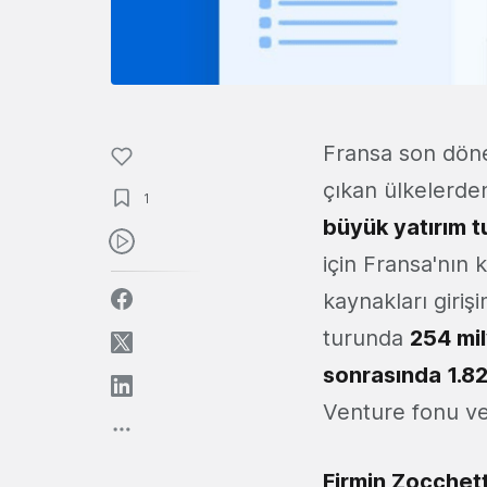
Fransa son dön
çıkan ülkelerden
1
büyük yatırım t
için Fransa'nın 
kaynakları giriş
turunda
254 mi
sonrasında 1.82
Venture fonu ve
Firmin Zocchett