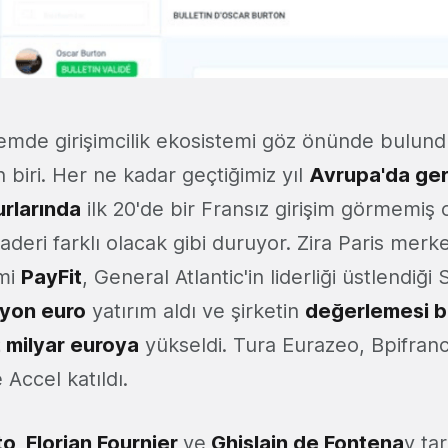
emde girişimcilik ekosistemi göz önünde bulu
 biri. Her ne kadar geçtiğimiz yıl
Avrupa'da ge
urlarında
ilk 20'de bir Fransız girişim görmemiş 
kaderi farklı olacak gibi duruyor. Zira Paris merke
imi
PayFit
, General Atlantic'in liderliği üstlendiği 
lyon euro
yatırım aldı ve şirketin
değerlemesi b
 milyar euroya
yükseldi. Tura Eurazeo, Bpifranc
 Accel katıldı.
o, Florian Fournier
ve
Ghislain de Fontena
y ta