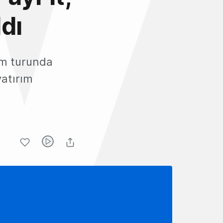
dı
rım turunda
yatırım