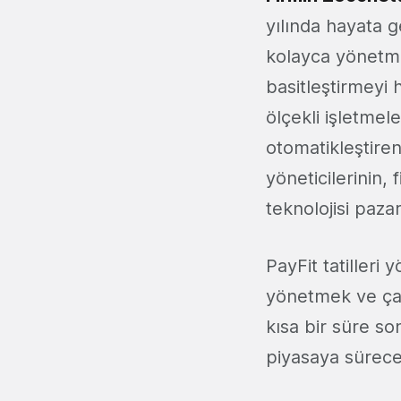
yılında hayata ge
kolayca yönetme
basitleştirmeyi 
ölçekli işletmel
otomatikleştiren
yöneticilerinin, 
teknolojisi paza
PayFit tatilleri
yönetmek ve çalı
kısa bir süre s
piyasaya süreceğ