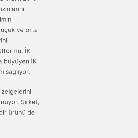
zinlerini
imini
 küçük ve orta
ini
atformu, İK
zla büyüyen İK
ı sağlıyor.
zelgelerini
unuyor. Şirket,
bir ürünü de