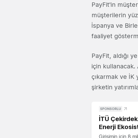
PayFit'in müşter
müşterilerin yüz
İspanya ve Birl
faaliyet göster
PayFit, aldığı 
için kullanacak.
çıkarmak ve İK 
şirketin yatırıml
SPONSORLU
İTÜ Çekirdek,
Enerji Ekosis
Girişimin için 8 