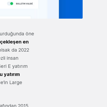
ndurduğunda öne
rçekleşen en
olsak da 2022
zli insan
Seri E yatırım
u yatırım
e’in Large
rafından 2015