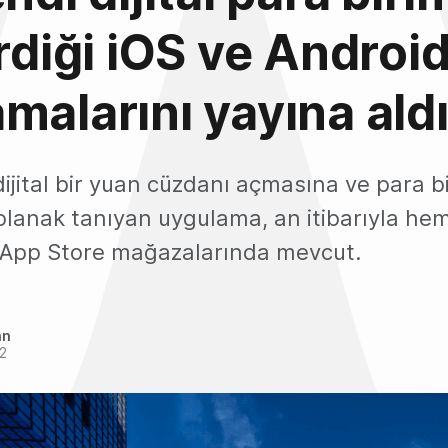
irdiği iOS ve Androi
malarını yayına ald
 dijital bir yuan cüzdanı açmasına ve para bi
lanak tanıyan uygulama, an itibarıyla he
 App Store mağazalarında mevcut.
an
2