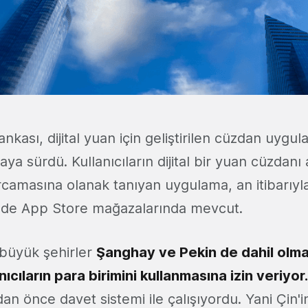
nkası, dijital yuan için geliştirilen cüzdan uygul
a sürdü. Kullanıcıların dijital bir yuan cüzdan
arcamasına olanak tanıyan uygulama, an itibarı
 de App Store mağazalarında mevcut.
büyük şehirler
Şanghay ve Pekin de dahil olm
ıcıların para birimini kullanmasına izin veriyor.
n önce davet sistemi ile çalışıyordu. Yani Çin'in 