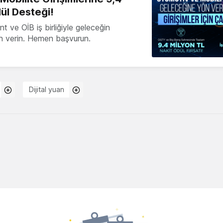
ül Desteği!
 ve OİB iş birliğiyle geleceğin
ön verin. Hemen başvurun.
Dijital yuan