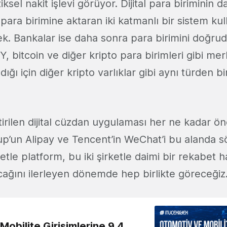
ksel nakit işlevi görüyor. Dijital para biriminin d
para birimine aktaran iki katmanlı bir sistem kul
ek. Bankalar ise daha sonra para birimini doğrud
, bitcoin ve diğer kripto para birimleri gibi me
dığı için diğer kripto varlıklar gibi aynı türden 
tirilen dijital cüzdan uygulaması her ne kadar ön
up’un Alipay ve Tencent’in WeChat’i bu alanda sö
tle platform, bu iki şirketle daimi bir rekabet h
cağını ilerleyen dönemde hep birlikte göreceğiz
obilite Girişimlerine 9,4