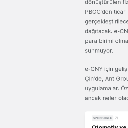
dönüştürülen fizi
PBOC'den ticari 
gerçekleştirilec
dağıtacak. e-CNY
para birimi olma
sunmuyor.
e-CNY için geliş
Çin'de, Ant Gro
uygulamalar. Öze
ancak neler ola
SPONSORLU
Otomotiv ve M