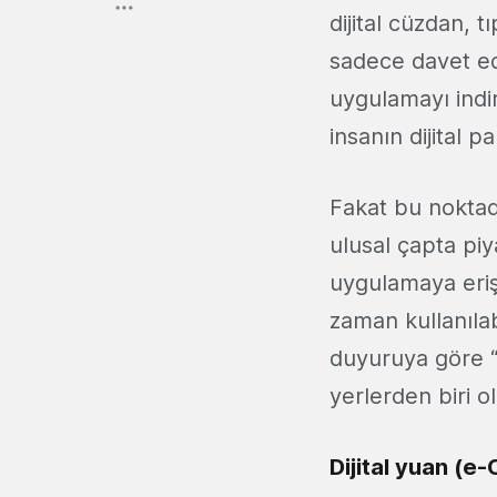
dijital cüzdan,
sadece davet edi
uygulamayı indir
insanın dijital 
Fakat bu noktad
ulusal çapta pi
uygulamaya erişe
zaman kullanıla
duyuruya göre “P
yerlerden biri ol
Dijital yuan (e