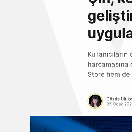
gelişt
uygula
Kullanıcıların
harcamasına o
Store hem de
Gözde Uluk
05 Ocak 202