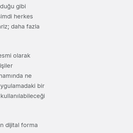
lduğu gibi
 şimdi herkes
riz; daha fazla
esmi olarak
şiler
tamamında ne
Uygulamadaki bir
kullanılabileceği
n dijital forma