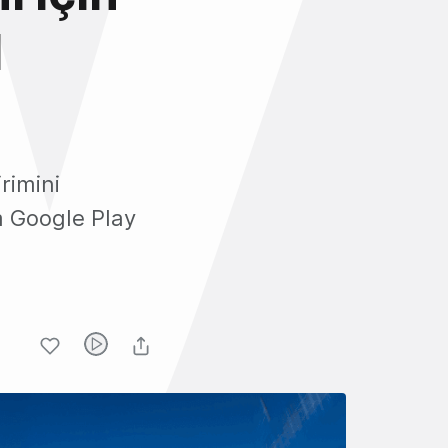
d
ı
rimini
m Google Play