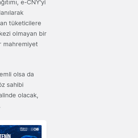
ağıtımı, e-CNY'yi
lanılarak
an tüketicilere
rkezi olmayan bir
bir mahremiyet
emli olsa da
z sahibi
alinde olacak,
.