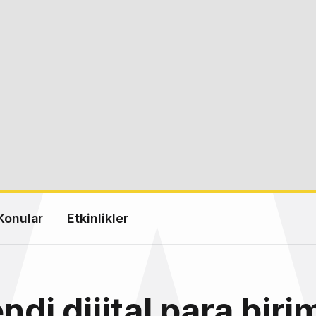
Konular
Etkinlikler
ndi dijital para birim