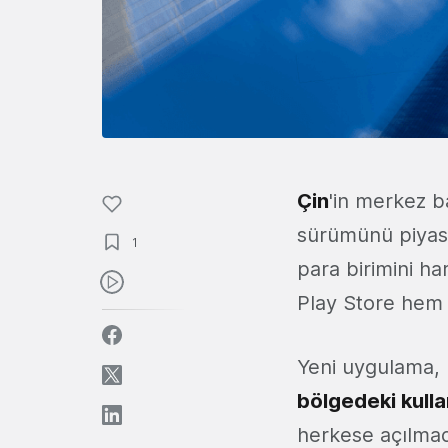
Çin
'in merkez ba
sürümünü piyasay
1
para birimini h
Play Store hem
Yeni uygulama, 
bölgedeki kullan
herkese açılmada