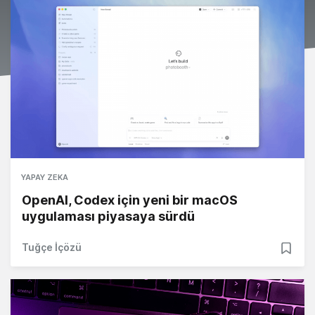
YAPAY ZEKA
OpenAI, Codex için yeni bir macOS
uygulaması piyasaya sürdü
Tuğçe İçözü