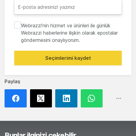
Webrazzi'nin hizmet ve ürünleri ile günlük
Webrazzi haberlerine ilişkin olarak epostalar
göndermesini onaylıyorum.
Seçimlerimi kaydet
Paylaş
Bunlar ilginizi çekebilir