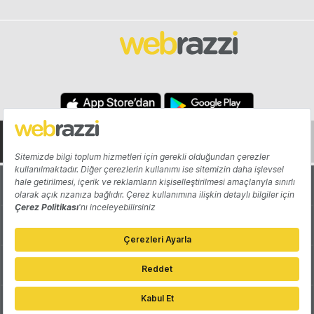
Hakkında
Yazarlar
Katkıda Bulun
Reklam
Girişiminizi Tanıtın
İletişim
Çerez Tercihleri
Gizlilik Politikası