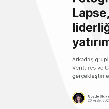
Lapse
liderl
yatırım
Arkadaş grupl
Ventures ve GV
gerçekleştiril
Gözde Uluk
20 Aralık 202