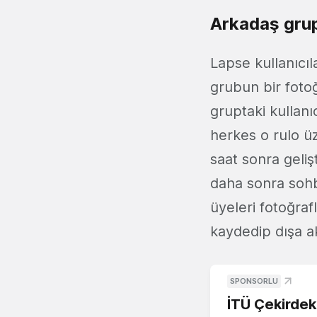
Arkadaş grup
Lapse kullanıcıl
grubun bir fotoğ
gruptaki kullanı
herkes o rulo üz
saat sonra geliş
daha sonra sohb
üyeleri fotoğraf
kaydedip dışa ak
SPONSORLU
İTÜ Çekirdek,