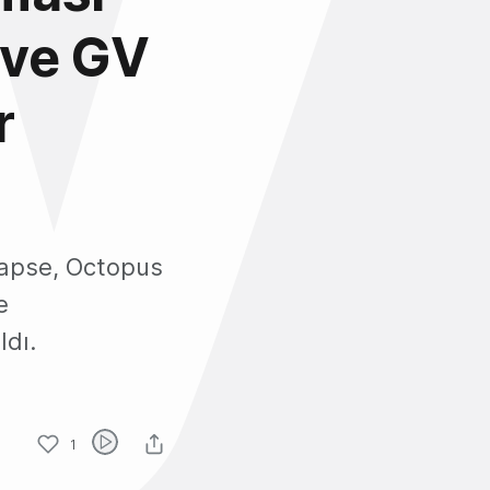
 ve GV
r
Lapse, Octopus
e
ldı.
1