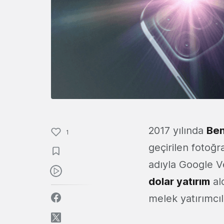
2017 yılında
Ben
1
geçirilen fotoğ
adıyla Google Ve
dolar yatırım
ald
melek yatırımcıl