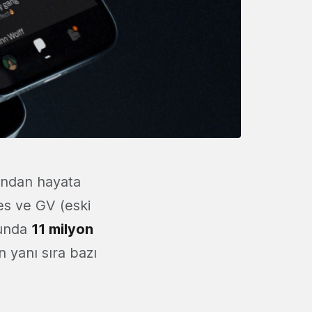
ından hayata
es ve GV (eski
runda
11 milyon
 yanı sıra bazı