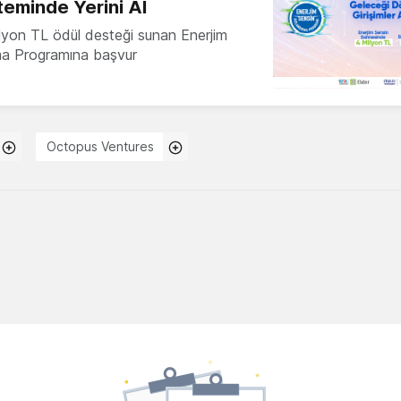
teminde Yerini Al
milyon TL ödül desteği sunan Enerjim
ma Programına başvur
Octopus Ventures