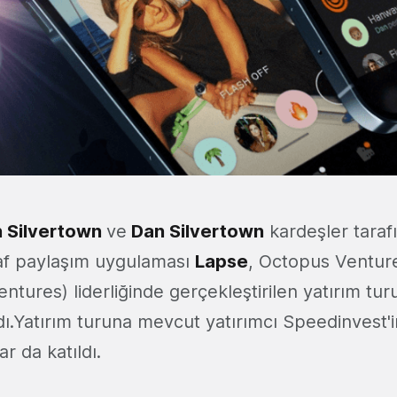
 Silvertown
ve
Dan Silvertown
kardeşler taraf
raf paylaşım uygulaması
Lapse
, Octopus Ventur
ntures) liderliğinde gerçekleştirilen yatırım tu
ı.Yatırım turuna mevcut yatırımcı Speedinvest'in
ar da katıldı.