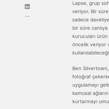
Lapse, grup sohb
veriyor. Bir sür
sadece davetiye 
bir süre canlıya
kurucuları ürün
öncelik veriyor
kullanılabileceği 
Ben Silvertown, k
fotoğraf çekerk
uygulamayı geliş
kamusal ağların
kurtarmayı umuy