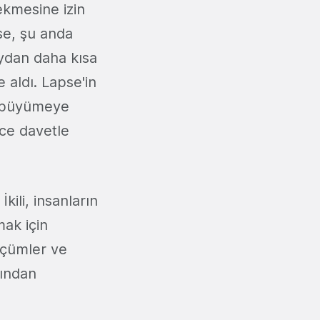
ekmesine izin
pse, şu anda
aydan daha kısa
 aldı. Lapse'in
lü büyümeye
ce davetle
kili, insanların
ak için
ölçümler ve
sından