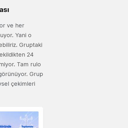
ası
yor ve her
nuyor. Yani o
biliriz. Gruptaki
ekildikten 24
emiyor. Tam rulo
 görünüyor. Grup
ysel çekimleri