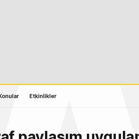
Konular
Etkinlikler
af paylaşım uygula