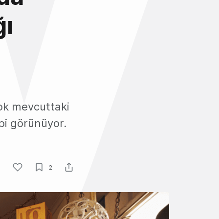
ğı
çok mevcuttaki
bi görünüyor.
2