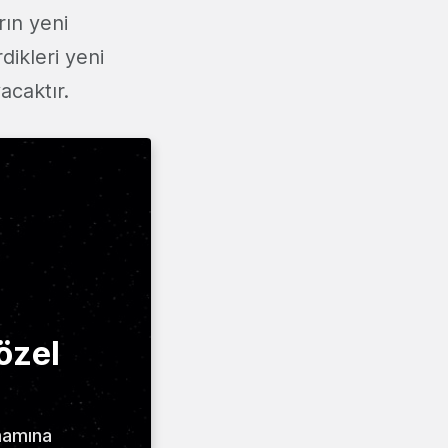
rın yeni
dikleri yeni
acaktır.
özel
amamına