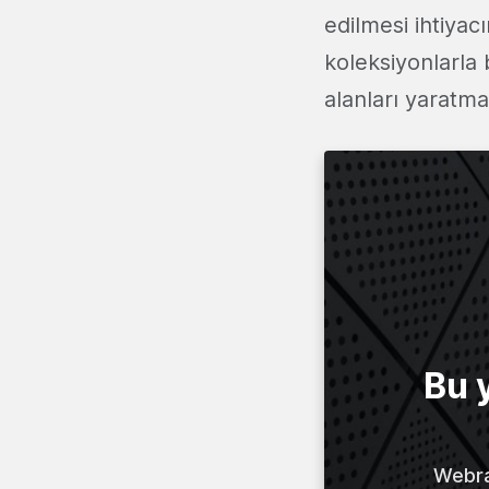
edilmesi ihtiyac
koleksiyonlarla 
alanları yaratm
Bu 
Webraz