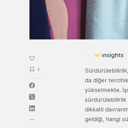
2
Sürdürülebilirli
da diğer tercihl
yükselmekte. İşsi
sürdürülebilirl
dikkatli davranm
geldiği, hangi sü