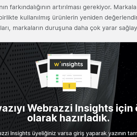
ının farkındalığının artırılması gerekiyor. Markala
birlikte kullanılmış ürünlerin yeniden değerlendir
aları, markaların duruşuna daha çok yarar sağlay
yazıyı Webrazzi Insights için 
olarak hazırladık.
zi Insights üyeliğiniz varsa giriş yaparak yazının t