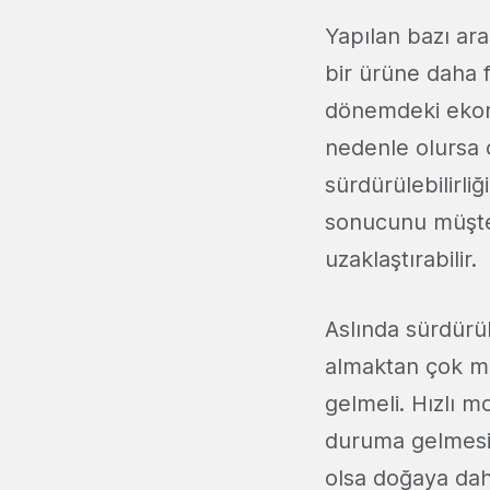
Yapılan bazı ara
bir ürüne daha
dönemdeki ekon
nedenle olursa 
sürdürülebilirli
sonucunu müşteri
uzaklaştırabilir.
Aslında sürdürül
almaktan çok me
gelmeli. Hızlı mo
duruma gelmesi, 
olsa doğaya dah