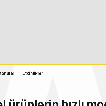
Konular
Etkinlikler
 el ürünlerin hızlı m