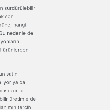
n sürdürülebilir
ak son
üne, hangi
 Bu nedenle de
iyonların
ri ürünlerden
ün satın
liyor ya da
lması zor bir
ilir üretimle de
lanımın tercih